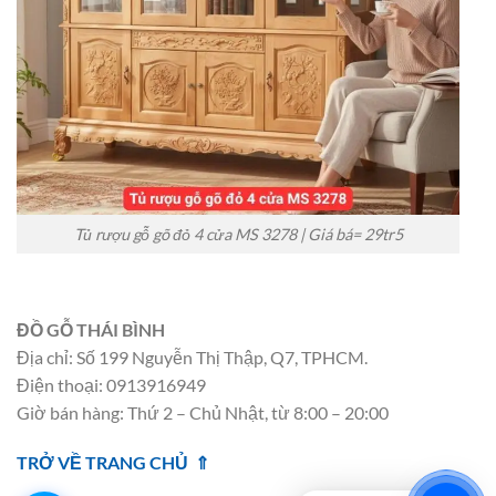
Tủ rượu gỗ gõ đỏ 4 cửa MS 3278 | Giá bá= 29tr5
ĐỒ GỖ THÁI BÌNH
Địa chỉ: Số 199 Nguyễn Thị Thập, Q7, TPHCM.
Điện thoại: 0913916949
Giờ bán hàng: Thứ 2 – Chủ Nhật, từ 8:00 – 20:00
TRỞ VỀ TRANG CHỦ ⇑