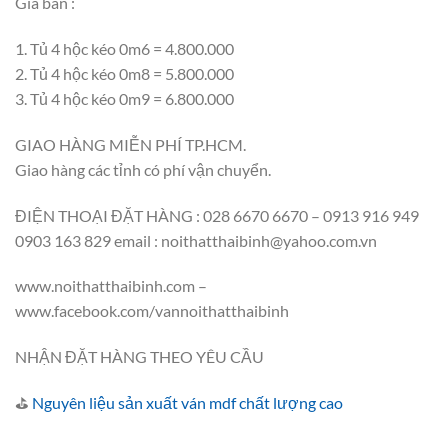
Giá bán :
1. Tủ 4 hộc kéo 0m6 = 4.800.000
2. Tủ 4 hộc kéo 0m8 = 5.800.000
3. Tủ 4 hộc kéo 0m9 = 6.800.000
GIAO HÀNG MIỄN PHÍ TP.HCM.
Giao hàng các tỉnh có phí vận chuyển.
ĐIỆN THOẠI ĐẶT HÀNG : 028 6670 6670 – 0913 916 949
0903 163 829 email : noithatthaibinh@yahoo.com.vn
www.noithatthaibinh.com –
www.facebook.com/vannoithatthaibinh
NHẬN ĐẶT HÀNG THEO YÊU CẦU
⛳
Nguyên liệu sản xuất ván mdf chất lượng cao