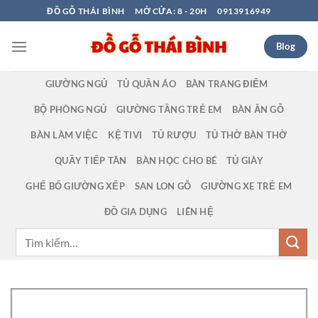
Bỏ
ĐỒ GỖ THÁI BÌNH
MỞ CỬA: 8 - 20H
0913916949
qua
nội
Blog
dung
GIƯỜNG NGỦ
TỦ QUẦN ÁO
BÀN TRANG ĐIỂM
BỘ PHÒNG NGỦ
GIƯỜNG TẦNG TRẺ EM
BÀN ĂN GỖ
BÀN LÀM VIỆC
KỆ TIVI
TỦ RƯỢU
TỦ THỜ BÀN THỜ
QUẦY TIẾP TÂN
BÀN HỌC CHO BÉ
TỦ GIÀY
GHẾ BỐ GIƯỜNG XẾP
SAN LON GỖ
GIƯỜNG XE TRẺ EM
ĐỒ GIA DỤNG
LIÊN HỆ
Tìm
kiếm: