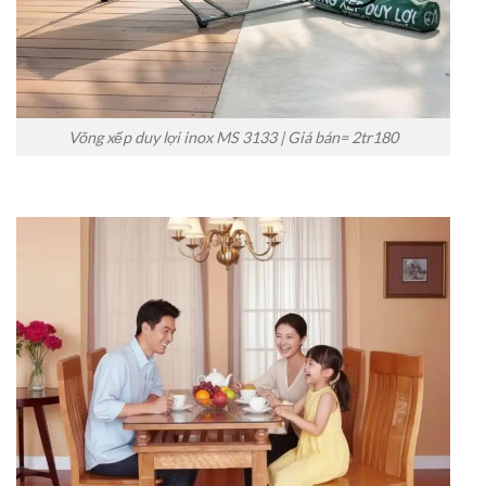
Võng xếp duy lợi inox MS 3133 | Giá bán= 2tr180