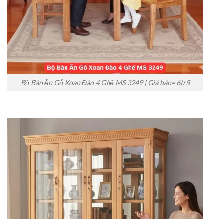
Bộ Bàn Ăn Gỗ Xoan Đào 4 Ghế MS 3249 | Giá bán= 6tr5