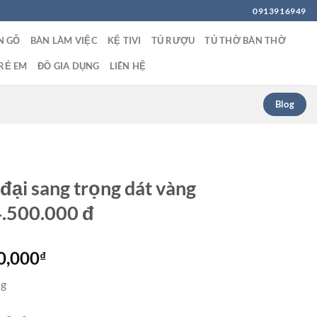
0913916949
N GỖ
BÀN LÀM VIỆC
KỆ TIVI
TỦ RƯỢU
TỦ THỜ BÀN THỜ
RẺ EM
ĐỒ GIA DỤNG
LIÊN HỆ
Blog
 đại sang trọng dát vàng
4.500.000 đ
Giá
0,000
₫
hiện
ng
tại
0,000₫.
là: