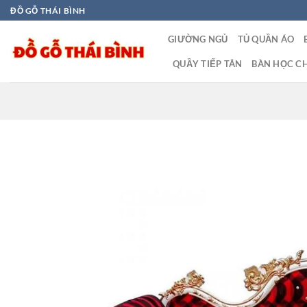
Bỏ
ĐỒ GỖ THÁI BÌNH
qua
GIƯỜNG NGỦ
TỦ QUẦN ÁO
nội
dung
QUẦY TIẾP TÂN
BÀN HỌC CH