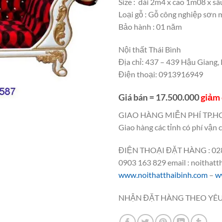
Size : dài 2m4 x cao 1m08 x s
Loại gỗ : Gỗ công nghiệp sơn 
Bảo hành : 01 năm
Nội thất Thái Bình
Địa chỉ: 437 – 439 Hậu Giang
Điện thoại: 0913916949
Giá bán = 17.500.000
giảm 
GIAO HÀNG MIỄN PHÍ TP.H
Giao hàng các tỉnh có phí vận 
ĐIỆN THOẠI ĐẶT HÀNG : 028
0903 163 829 email : noithat
www.noithatthaibinh.com
–
w
NHẬN ĐẶT HÀNG THEO YÊ