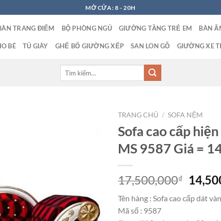
MỞ CỬA: 8 - 20H
BÀN TRANG ĐIỂM
BỘ PHÒNG NGỦ
GIƯỜNG TẦNG TRẺ EM
BÀN Ă
O BÉ
TỦ GIÀY
GHẾ BỐ GIƯỜNG XẾP
SAN LON GỖ
GIƯỜNG XE T
Tìm
kiếm:
TRANG CHỦ
/
SOFA NỆM
Sofa cao cấp hiện
MS 9587 Giá = 1
Giá
17,500,000
14,50
₫
gốc
Tên hàng : Sofa cao cấp dát và
là:
Mã số : 9587
17,50