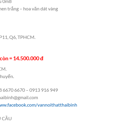
âu 0m8
14,500,000₫.
men trắng – hoa văn dát vàng
, P11, Q6, TPHCM.
còn = 14.500.000 đ
CM.
chuyển.
 6670 6670 – 0913 916 949
thaibinh@gmail.com
ww.facebook.com/vannoithatthaibinh
U CẦU