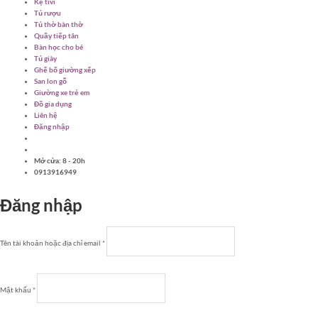
Kệ tivi
Tủ rượu
Tủ thờ bàn thờ
Quầy tiếp tân
Bàn học cho bé
Tủ giày
Ghế bố giường xếp
San lon gỗ
Giường xe trẻ em
Đồ gia dụng
Liên hệ
Đăng nhập
Mở cửa: 8 - 20h
0913916949
Đăng nhập
Bắt
Tên tài khoản hoặc địa chỉ email
*
buộc
Bắt
Mật khẩu
*
buộc