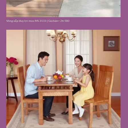
Võng xếp duy lợi inox MS 3133 | Giá bán= 2tr180