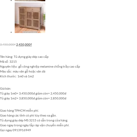
Giá
Giá
3,450,000
₫
2,450,000
₫
gốc
hiện
là:
tại
Tên hàng: Tủ đựng giày dép cao cấp
3,450,000₫.
là:
Mã số: 3215
2,450,000₫.
Nguyên liệu: gỗ công nghiệp melamine chống trầy cao cấp
Màu sắc: màu vân gỗ hoặc vân đá
Kích thước: 1m0 và 1m2
Giá bán:
Tủ giày 1m0= 3,450,000đ giảm còn= 2,450,000đ
Tủ giày 1m2= 3,850,000đ giảm còn= 2,850,000đ
Giao hàng TPHCM miễn phí.
Giao hàng các tỉnh có phí tùy theo xa gần.
Tủ đựng giày dép MS 3215 có sẵn trong cửa hàng.
Giao ngay trong ngày lắp ráp vận chuyển miễn phí.
Gọi ngay 0913916949