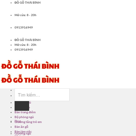
Bỏ
ĐỒ GỖ THÁI BÌNH
qua
nội
Mở cửa: 8 - 20h
dung
0913916949
ĐỒ GỖ THÁI BÌNH
Mở cửa: 8 - 20h
0913916949
Tìm
kiếm:
Giường ngủ
Tủ quần áo
Bàn trang điểm
Bộ phòng ngủ
Blog
Giường tầng trẻ em
Bàn ăn gỗ
Bàn làm việc
Giường ngủ