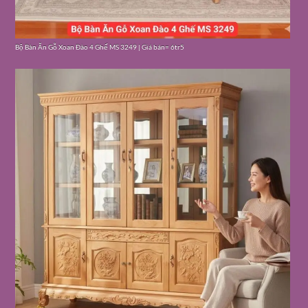
Bộ Bàn Ăn Gỗ Xoan Đào 4 Ghế MS 3249 | Giá bán= 6tr5