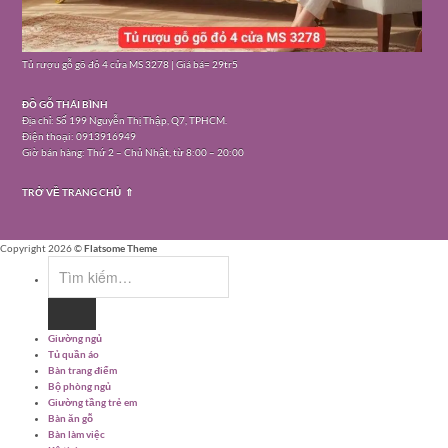
Tủ rượu gỗ gõ đỏ 4 cửa MS 3278 | Giá bá= 29tr5
ĐỒ GỖ THÁI BÌNH
Địa chỉ: Số 199 Nguyễn Thị Thập, Q7, TPHCM.
Điện thoại: 0913916949
Giờ bán hàng: Thứ 2 – Chủ Nhật, từ 8:00 – 20:00
TRỞ VỀ TRANG CHỦ ⇑
Copyright 2026 ©
Flatsome Theme
Tìm
kiếm:
Giường ngủ
Tủ quần áo
Bàn trang điểm
Bộ phòng ngủ
Giường tầng trẻ em
Bàn ăn gỗ
Bàn làm việc