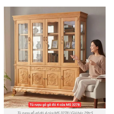
Tủ rượu gỗ gõ đỏ 4 cửa MS 3278 | Giá bá= 29tr5