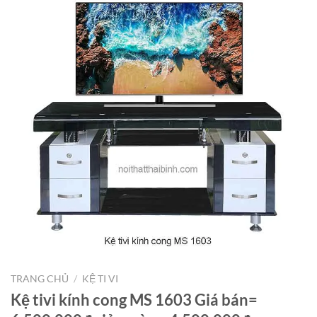
TRANG CHỦ
/
KỆ TI VI
Kệ tivi kính cong MS 1603 Giá bán=