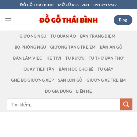
Bỏ
ĐỒ GỖ THÁI BÌNH
MỞ CỬA: 8 - 20H
0913916949
qua
nội
Blog
dung
GIƯỜNG NGỦ
TỦ QUẦN ÁO
BÀN TRANG ĐIỂM
BỘ PHÒNG NGỦ
GIƯỜNG TẦNG TRẺ EM
BÀN ĂN GỖ
BÀN LÀM VIỆC
KỆ TIVI
TỦ RƯỢU
TỦ THỜ BÀN THỜ
QUẦY TIẾP TÂN
BÀN HỌC CHO BÉ
TỦ GIÀY
GHẾ BỐ GIƯỜNG XẾP
SAN LON GỖ
GIƯỜNG XE TRẺ EM
ĐỒ GIA DỤNG
LIÊN HỆ
Tìm
kiếm: