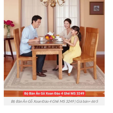
Bộ Bàn Ăn Gỗ Xoan Đào 4 Ghế MS 3249 | Giá bán= 6tr5