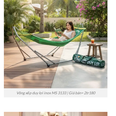
Võng xếp duy lợi inox MS 3133 | Giá bán= 2tr180