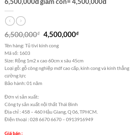
6,500,000đ giảm còn= 4,500,000đ
Giá
Giá
6,500,000
4,500,000
₫
₫
gốc
hiện
Tên hàng: Tủ tivi kính cong
là:
tại
Mã số: 1603
6,500,000₫.
là:
Size: Rộng 1m2 x cao 60cm x sâu 45cm
4,500,000₫.
Loại gỗ: gỗ công nghiệp mdf cao cấp, kính cong và kính thẳng
cường lực
Bảo hành: 01 năm
Đơn vị sản xuất:
Công ty sản xuất nội thất Thái Bình
Địa chỉ : 458 – 460 Hậu Giang, Q 06, TPHCM.
Điện thoại : 028 6670 6670 – 0913916949
Giá bán :