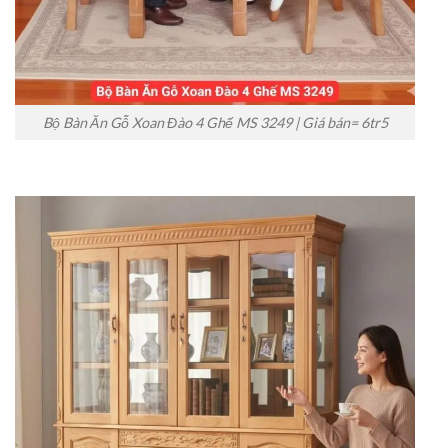
Bộ Bàn Ăn Gỗ Xoan Đào 4 Ghế MS 3249 | Giá bán= 6tr5