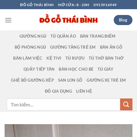
Bỏ
ĐỒ GỖ THÁI BÌNH
MỞ CỬA: 8 - 20H
0913916949
qua
nội
Blog
dung
GIƯỜNG NGỦ
TỦ QUẦN ÁO
BÀN TRANG ĐIỂM
BỘ PHÒNG NGỦ
GIƯỜNG TẦNG TRẺ EM
BÀN ĂN GỖ
BÀN LÀM VIỆC
KỆ TIVI
TỦ RƯỢU
TỦ THỜ BÀN THỜ
QUẦY TIẾP TÂN
BÀN HỌC CHO BÉ
TỦ GIÀY
GHẾ BỐ GIƯỜNG XẾP
SAN LON GỖ
GIƯỜNG XE TRẺ EM
ĐỒ GIA DỤNG
LIÊN HỆ
Tìm
kiếm: