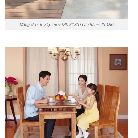
Võng xếp duy lợi inox MS 3133 | Giá bán= 2tr180