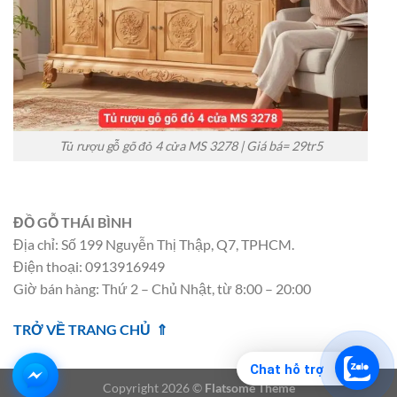
Tủ rượu gỗ gõ đỏ 4 cửa MS 3278 | Giá bá= 29tr5
ĐỒ GỖ THÁI BÌNH
Địa chỉ: Số 199 Nguyễn Thị Thập, Q7, TPHCM.
Điện thoại: 0913916949
Giờ bán hàng: Thứ 2 – Chủ Nhật, từ 8:00 – 20:00
TRỞ VỀ TRANG CHỦ ⇑
Chat hỗ trợ
Copyright 2026 ©
Flatsome Theme