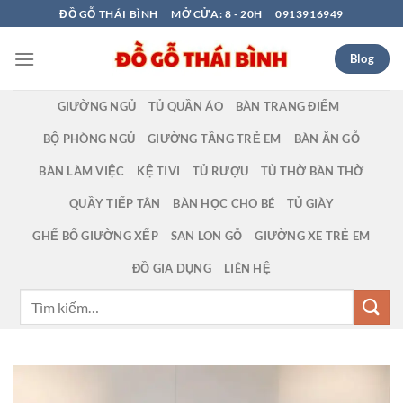
Bỏ
ĐỒ GỖ THÁI BÌNH
MỞ CỬA: 8 - 20H
0913916949
qua
nội
Blog
dung
GIƯỜNG NGỦ
TỦ QUẦN ÁO
BÀN TRANG ĐIỂM
BỘ PHÒNG NGỦ
GIƯỜNG TẦNG TRẺ EM
BÀN ĂN GỖ
BÀN LÀM VIỆC
KỆ TIVI
TỦ RƯỢU
TỦ THỜ BÀN THỜ
QUẦY TIẾP TÂN
BÀN HỌC CHO BÉ
TỦ GIÀY
GHẾ BỐ GIƯỜNG XẾP
SAN LON GỖ
GIƯỜNG XE TRẺ EM
ĐỒ GIA DỤNG
LIÊN HỆ
Tìm
kiếm: