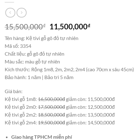
Giá
Giá
15,500,000
11,500,000
₫
₫
gốc
hiện
Tên hàng: Kệ tivi gỗ gõ đỏ tự nhiên
là:
tại
Mã số: 3354
15,500,000₫.
là:
Chất liệu: gỗ gõ đỏ tự nhiên
11,500,000₫.
Màu sắc: màu gỗ tự nhiên
Kích thước: Rộng 1m8, 2m, 2m2, 2m4 (cao 70cm x sâu 45cm)
Bảo hành: 1 năm | Bảo trì 5 năm
Giá bán:
Kệ tivi gỗ 1m8:
16,500,000đ
giảm còn: 11,500,000đ
Kệ tivi gỗ 2m0:
17,500,000đ
giảm còn: 12,500,000đ
Kệ tivi gỗ 2m2:
18,500,000đ
giảm còn: 13,500,000đ
Kệ tivi gỗ 2m4:
19,500,000đ
giảm còn: 14,500,000đ
Giao hàng TPHCM miễn phí