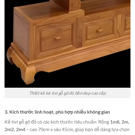
Thiết kế kệ tivi gỗ gõ đỏ bền đẹp cao cấp
3. Kích thước linh hoạt, phù hợp nhiều không gian
Kệ tivi gỗ gõ đỏ có các kích thước tiêu chuẩn: Rộng
1m8, 2m,
2m2, 2m4
– cao 70cm x sâu 45cm, giúp bạn dễ dàng lựa chọn