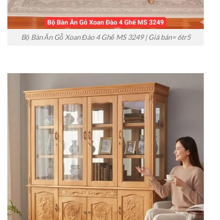
Bộ Bàn Ăn Gỗ Xoan Đào 4 Ghế MS 3249 | Giá bán= 6tr5