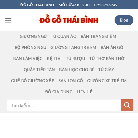
Bỏ
ĐỒ GỖ THÁI BÌNH
MỞ CỬA: 8 - 20H
0913916949
qua
nội
Blog
dung
GIƯỜNG NGỦ
TỦ QUẦN ÁO
BÀN TRANG ĐIỂM
BỘ PHÒNG NGỦ
GIƯỜNG TẦNG TRẺ EM
BÀN ĂN GỖ
BÀN LÀM VIỆC
KỆ TIVI
TỦ RƯỢU
TỦ THỜ BÀN THỜ
QUẦY TIẾP TÂN
BÀN HỌC CHO BÉ
TỦ GIÀY
GHẾ BỐ GIƯỜNG XẾP
SAN LON GỖ
GIƯỜNG XE TRẺ EM
ĐỒ GIA DỤNG
LIÊN HỆ
Tìm
kiếm: