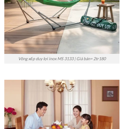
Võng xếp duy lợi inox MS 3133 | Giá bán= 2tr180