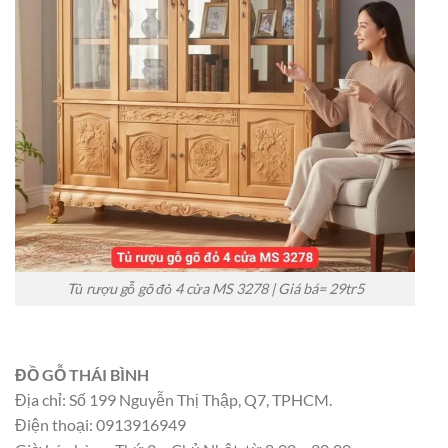
Tủ rượu gỗ gõ đỏ 4 cửa MS 3278 | Giá bá= 29tr5
ĐỒ GỖ THÁI BÌNH
Địa chỉ: Số 199 Nguyễn Thị Thập, Q7, TPHCM.
Điện thoại: 0913916949