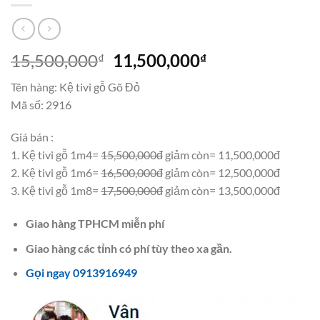
Giá
Giá
15,500,000
11,500,000
₫
₫
gốc
hiện
Tên hàng: Kệ tivi gỗ Gõ Đỏ
là:
tại
Mã số: 2916
15,500,000₫.
là:
11,500,000₫.
Giá bán :
1. Kệ tivi gỗ 1m4=
15,500,000đ
giảm còn= 11,500,000đ
2. Kệ tivi gỗ 1m6=
16,500,000đ
giảm còn= 12,500,000đ
3. Kệ tivi gỗ 1m8=
17,500,000đ
giảm còn= 13,500,000đ
Giao hàng TPHCM miễn phí
Giao hàng các tỉnh có phí tùy theo xa gần.
Gọi ngay 0913916949