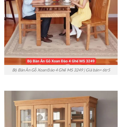
Bộ Bàn Ăn Gỗ Xoan Đào 4 Ghế MS 3249 | Giá bán= 6tr5