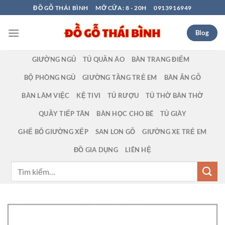
Bỏ
ĐỒ GỖ THÁI BÌNH
MỞ CỬA: 8 - 20H
0913916949
qua
nội
Blog
dung
GIƯỜNG NGỦ
TỦ QUẦN ÁO
BÀN TRANG ĐIỂM
BỘ PHÒNG NGỦ
GIƯỜNG TẦNG TRẺ EM
BÀN ĂN GỖ
BÀN LÀM VIỆC
KỆ TIVI
TỦ RƯỢU
TỦ THỜ BÀN THỜ
QUẦY TIẾP TÂN
BÀN HỌC CHO BÉ
TỦ GIÀY
GHẾ BỐ GIƯỜNG XẾP
SAN LON GỖ
GIƯỜNG XE TRẺ EM
ĐỒ GIA DỤNG
LIÊN HỆ
Tìm
kiếm: