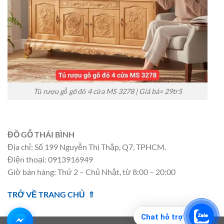
Tủ rượu gỗ gõ đỏ 4 cửa MS 3278 | Giá bá= 29tr5
ĐỒ GỖ THÁI BÌNH
Địa chỉ: Số 199 Nguyễn Thị Thập, Q7, TPHCM.
Điện thoại: 0913916949
Giờ bán hàng: Thứ 2 – Chủ Nhật, từ 8:00 – 20:00
TRỞ VỀ TRANG CHỦ ⇑
Chat hỗ trợ