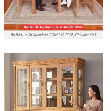
Bộ Bàn Ăn Gỗ Xoan Đào 4 Ghế MS 3249 | Giá bán= 6tr5