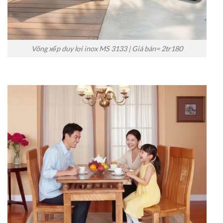
Võng xếp duy lợi inox MS 3133 | Giá bán= 2tr180