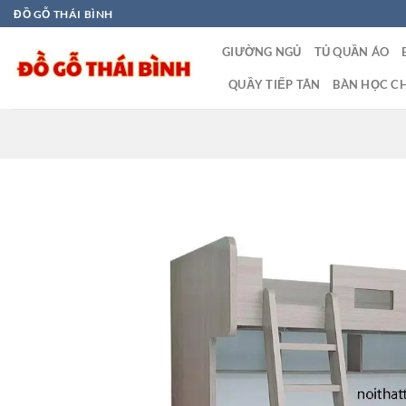
Bỏ
ĐỒ GỖ THÁI BÌNH
qua
GIƯỜNG NGỦ
TỦ QUẦN ÁO
nội
dung
QUẦY TIẾP TÂN
BÀN HỌC CH