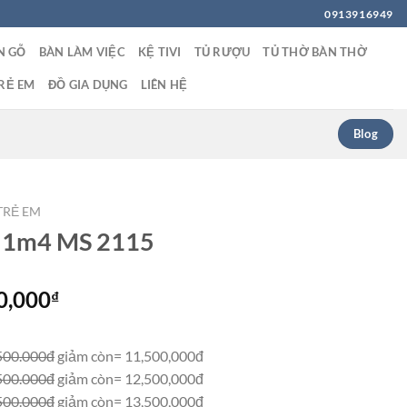
0913916949
N GỖ
BÀN LÀM VIỆC
KỆ TIVI
TỦ RƯỢU
TỦ THỜ BÀN THỜ
RẺ EM
ĐỒ GIA DỤNG
LIÊN HỆ
Blog
TRẺ EM
p 1m4 MS 2115
Giá
0,000
₫
hiện
tại
500.000đ
giảm còn= 11,500,000đ
0,000₫.
là:
500.000đ
giảm còn= 12,500,000đ
12,500,000₫.
500.000đ
giảm còn= 13,500,000đ