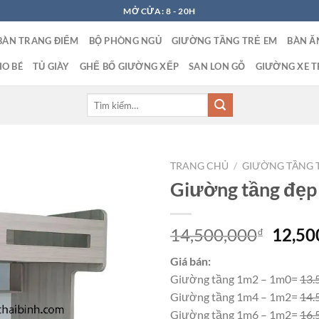
MỞ CỬA: 8 - 20H
BÀN TRANG ĐIỂM
BỘ PHÒNG NGỦ
GIƯỜNG TẦNG TRẺ EM
BÀN Ă
O BÉ
TỦ GIÀY
GHẾ BỐ GIƯỜNG XẾP
SAN LON GỖ
GIƯỜNG XE T
Tìm
kiếm:
TRANG CHỦ
/
GIƯỜNG TẦNG 
Giường tầng đẹ
Giá
14,500,000
12,50
₫
gốc
Giá bán:
là:
Giường tầng 1m2 – 1m0=
13.
14,50
Giường tầng 1m4 – 1m2=
14.
Giường tầng 1m6 – 1m2=
16.