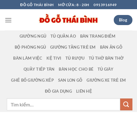
Bỏ
ĐỒ GỖ THÁI BÌNH
MỞ CỬA: 8 - 20H
0913916949
qua
nội
Blog
dung
GIƯỜNG NGỦ
TỦ QUẦN ÁO
BÀN TRANG ĐIỂM
BỘ PHÒNG NGỦ
GIƯỜNG TẦNG TRẺ EM
BÀN ĂN GỖ
BÀN LÀM VIỆC
KỆ TIVI
TỦ RƯỢU
TỦ THỜ BÀN THỜ
QUẦY TIẾP TÂN
BÀN HỌC CHO BÉ
TỦ GIÀY
GHẾ BỐ GIƯỜNG XẾP
SAN LON GỖ
GIƯỜNG XE TRẺ EM
ĐỒ GIA DỤNG
LIÊN HỆ
Tìm
kiếm: