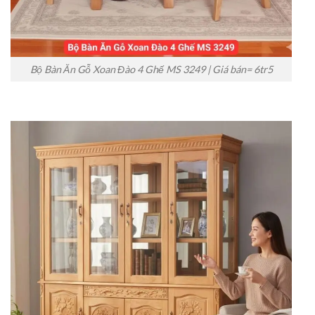
Bộ Bàn Ăn Gỗ Xoan Đào 4 Ghế MS 3249 | Giá bán= 6tr5