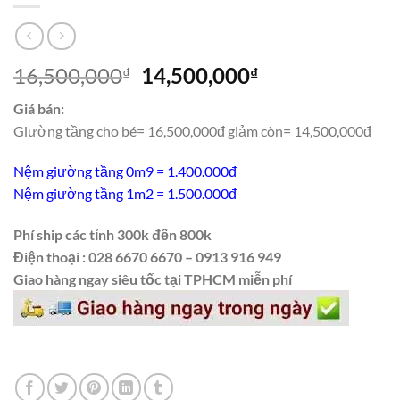
Giá
Giá
16,500,000
14,500,000
₫
₫
gốc
hiện
Giá bán:
là:
tại
Giường tầng cho bé= 16,500,000đ giảm còn= 14,500,000đ
16,500,000₫.
là:
14,500,000₫.
Nệm giường tầng 0m9 = 1.400.000đ
Nệm giường tầng 1m2 = 1.500.000đ
Phí ship các tỉnh 300k đến 800k
Điện thoại : 028 6670 6670 – 0913 916 949
Giao hàng ngay siêu tốc tại TPHCM miễn phí