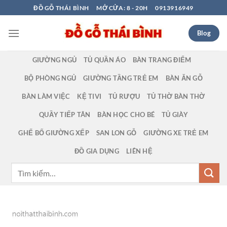
Bỏ
ĐỒ GỖ THÁI BÌNH
MỞ CỬA: 8 - 20H
0913916949
qua
nội
Blog
dung
GIƯỜNG NGỦ
TỦ QUẦN ÁO
BÀN TRANG ĐIỂM
BỘ PHÒNG NGỦ
GIƯỜNG TẦNG TRẺ EM
BÀN ĂN GỖ
BÀN LÀM VIỆC
KỆ TIVI
TỦ RƯỢU
TỦ THỜ BÀN THỜ
QUẦY TIẾP TÂN
BÀN HỌC CHO BÉ
TỦ GIÀY
GHẾ BỐ GIƯỜNG XẾP
SAN LON GỖ
GIƯỜNG XE TRẺ EM
ĐỒ GIA DỤNG
LIÊN HỆ
Tìm
kiếm: