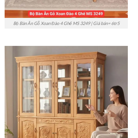
Bộ Bàn Ăn Gỗ Xoan Đào 4 Ghế MS 3249 | Giá bán= 6tr5