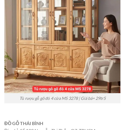
Tủ rượu gỗ gõ đỏ 4 cửa MS 3278 | Giá bá= 29tr5
ĐỒ GỖ THÁI BÌNH