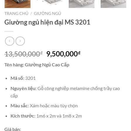
TRANG CHỦ
/
GIƯỜNG NGỦ
Giường ngủ hiện đại MS 3201
Giá
Giá
13,500,000
9,500,000
₫
₫
gốc
hiện
Tên hàng: Giường Ngủ Cao Cấp
là:
tại
13,500,000₫.
là:
Mã số:
3201
9,500,000₫.
Nguyên liệu:
Gỗ công nghiệp melamine chống trầy cao
cấp
Màu sắc:
Xám hoặc màu tùy chọn
Kích thước:
1m6 x 2m và 1m8 x 2m
Giá bán: