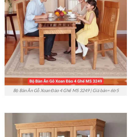
Bộ Bàn Ăn Gỗ Xoan Đào 4 Ghế MS 3249 | Giá bán= 6tr5