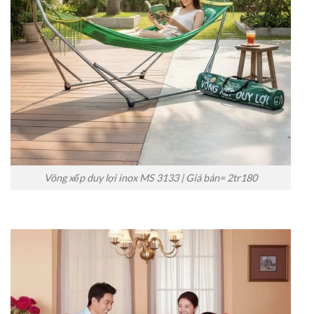
Võng xếp duy lợi inox MS 3133 | Giá bán= 2tr180