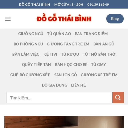
Bỏ
ĐỒ GỖ THÁI BÌNH
MỞ CỬA: 8 - 20H
0913916949
qua
nội
Blog
dung
GIƯỜNG NGỦ
TỦ QUẦN ÁO
BÀN TRANG ĐIỂM
BỘ PHÒNG NGỦ
GIƯỜNG TẦNG TRẺ EM
BÀN ĂN GỖ
BÀN LÀM VIỆC
KỆ TIVI
TỦ RƯỢU
TỦ THỜ BÀN THỜ
QUẦY TIẾP TÂN
BÀN HỌC CHO BÉ
TỦ GIÀY
GHẾ BỐ GIƯỜNG XẾP
SAN LON GỖ
GIƯỜNG XE TRẺ EM
ĐỒ GIA DỤNG
LIÊN HỆ
Tìm
kiếm: