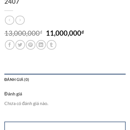
2407
Giá
Giá
13,000,000
11,000,000
₫
₫
gốc
hiện
là:
tại
13,000,000₫.
là:
11,000,000₫.
ĐÁNH GIÁ (0)
Đánh giá
Chưa có đánh giá nào.