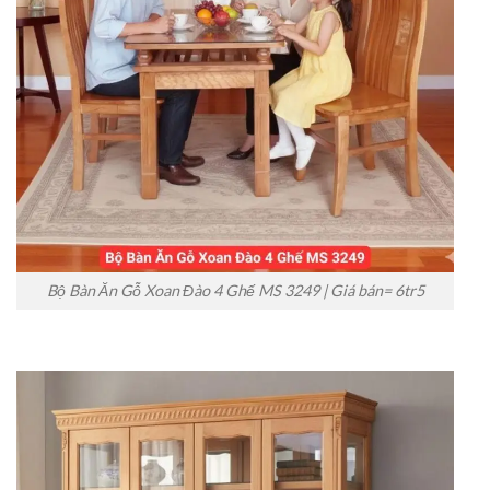
Bộ Bàn Ăn Gỗ Xoan Đào 4 Ghế MS 3249 | Giá bán= 6tr5