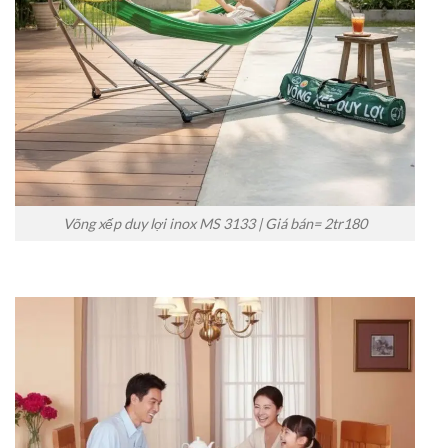
Võng xếp duy lợi inox MS 3133 | Giá bán= 2tr180