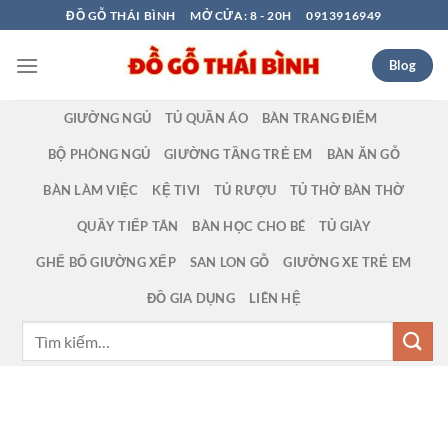
Bỏ
ĐỒ GỖ THÁI BÌNH
MỞ CỬA: 8 - 20H
0913916949
qua
nội
Blog
dung
GIƯỜNG NGỦ
TỦ QUẦN ÁO
BÀN TRANG ĐIỂM
BỘ PHÒNG NGỦ
GIƯỜNG TẦNG TRẺ EM
BÀN ĂN GỖ
BÀN LÀM VIỆC
KỆ TIVI
TỦ RƯỢU
TỦ THỜ BÀN THỜ
QUẦY TIẾP TÂN
BÀN HỌC CHO BÉ
TỦ GIÀY
GHẾ BỐ GIƯỜNG XẾP
SAN LON GỖ
GIƯỜNG XE TRẺ EM
ĐỒ GIA DỤNG
LIÊN HỆ
Tìm
kiếm: