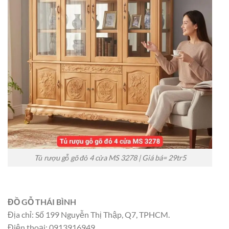
Tủ rượu gỗ gõ đỏ 4 cửa MS 3278 | Giá bá= 29tr5
ĐỒ GỖ THÁI BÌNH
Địa chỉ: Số 199 Nguyễn Thị Thập, Q7, TPHCM.
Điện thoại: 0913916949