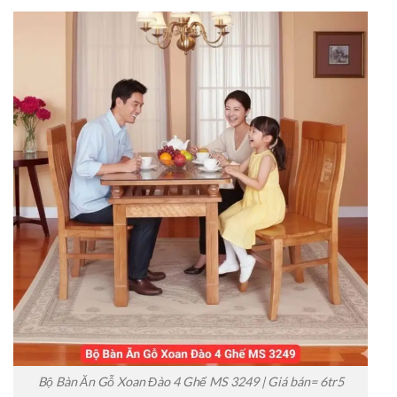
Bộ Bàn Ăn Gỗ Xoan Đào 4 Ghế MS 3249 | Giá bán= 6tr5