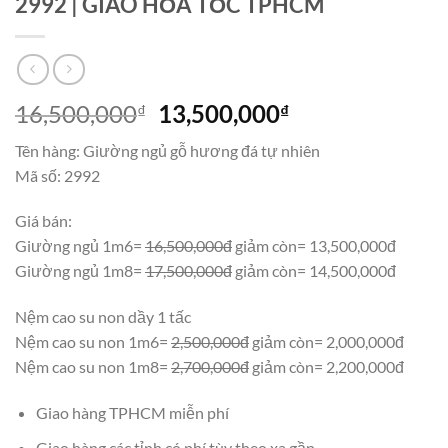
2992 | GIAO HỎA TỐC TPHCM
Giá
Giá
16,500,000
13,500,000
₫
₫
gốc
hiện
Tên hàng: Giường ngủ gỗ hương đá tự nhiên
là:
tại
Mã số: 2992
16,500,000₫.
là:
13,500,000₫.
Giá bán:
Giường ngủ 1m6=
16,500,000đ
giảm còn= 13,500,000đ
Giường ngủ 1m8=
17,500,000đ
giảm còn= 14,500,000đ
Nệm cao su non dầy 1 tấc
Nệm cao su non 1m6=
2,500,000đ
giảm còn= 2,000,000đ
Nệm cao su non 1m8=
2,700,000đ
giảm còn= 2,200,000đ
Giao hàng TPHCM miễn phí
Giao hàng các tỉnh có phí tùy theo xa gần.