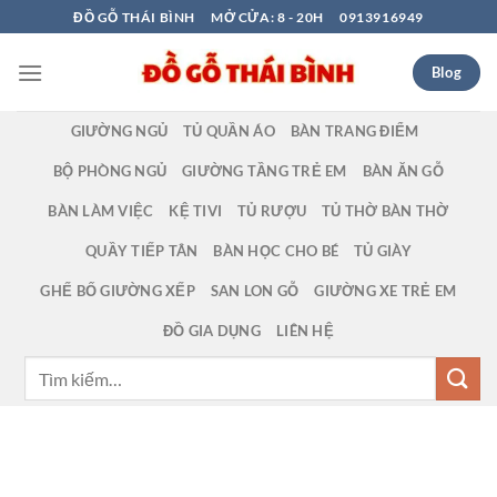
Bỏ
ĐỒ GỖ THÁI BÌNH
MỞ CỬA: 8 - 20H
0913916949
qua
nội
Blog
dung
GIƯỜNG NGỦ
TỦ QUẦN ÁO
BÀN TRANG ĐIỂM
BỘ PHÒNG NGỦ
GIƯỜNG TẦNG TRẺ EM
BÀN ĂN GỖ
BÀN LÀM VIỆC
KỆ TIVI
TỦ RƯỢU
TỦ THỜ BÀN THỜ
QUẦY TIẾP TÂN
BÀN HỌC CHO BÉ
TỦ GIÀY
GHẾ BỐ GIƯỜNG XẾP
SAN LON GỖ
GIƯỜNG XE TRẺ EM
ĐỒ GIA DỤNG
LIÊN HỆ
Tìm
kiếm: