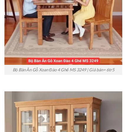
Bộ Bàn Ăn Gỗ Xoan Đào 4 Ghế MS 3249 | Giá bán= 6tr5