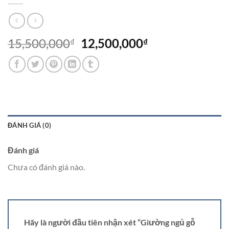
Giá
Giá
15,500,000
12,500,000
₫
₫
gốc
hiện
là:
tại
15,500,000₫.
là:
12,500,000₫.
ĐÁNH GIÁ (0)
Đánh giá
Chưa có đánh giá nào.
Hãy là người đầu tiên nhận xét “Giường ngủ gỗ