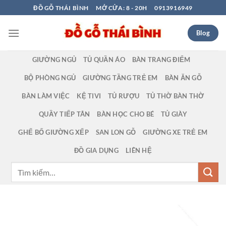
Bỏ
ĐỒ GỖ THÁI BÌNH
MỞ CỬA: 8 - 20H
0913916949
qua
nội
Blog
dung
GIƯỜNG NGỦ
TỦ QUẦN ÁO
BÀN TRANG ĐIỂM
BỘ PHÒNG NGỦ
GIƯỜNG TẦNG TRẺ EM
BÀN ĂN GỖ
BÀN LÀM VIỆC
KỆ TIVI
TỦ RƯỢU
TỦ THỜ BÀN THỜ
QUẦY TIẾP TÂN
BÀN HỌC CHO BÉ
TỦ GIÀY
GHẾ BỐ GIƯỜNG XẾP
SAN LON GỖ
GIƯỜNG XE TRẺ EM
ĐỒ GIA DỤNG
LIÊN HỆ
Tìm
kiếm: