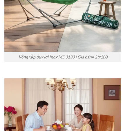
Võng xếp duy lợi inox MS 3133 | Giá bán= 2tr180