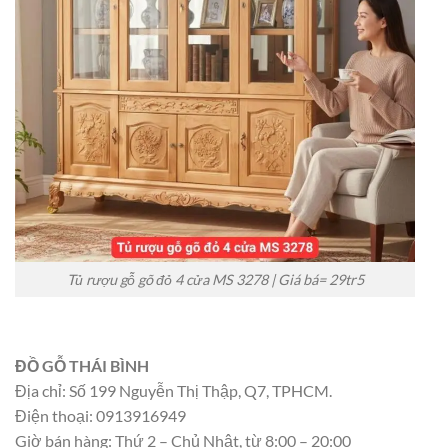
Tủ rượu gỗ gõ đỏ 4 cửa MS 3278 | Giá bá= 29tr5
ĐỒ GỖ THÁI BÌNH
Địa chỉ: Số 199 Nguyễn Thị Thập, Q7, TPHCM.
Điện thoại: 0913916949
Giờ bán hàng: Thứ 2 – Chủ Nhật, từ 8:00 – 20:00