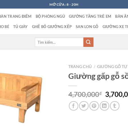
MỞ CỬA: 8 - 20H
BÀN TRANG ĐIỂM
BỘ PHÒNG NGỦ
GIƯỜNG TẦNG TRẺ EM
BÀN Ă
O BÉ
TỦ GIÀY
GHẾ BỐ GIƯỜNG XẾP
SAN LON GỖ
GIƯỜNG XE T
Tìm
kiếm:
TRANG CHỦ
/
GIƯỜNG GỖ TỰ
Giường gấp gỗ s
Giá
4,700,000
3,700,
₫
gốc
là:
4,700,0