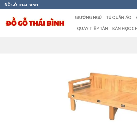
Bỏ
ĐỒ GỖ THÁI BÌNH
qua
GIƯỜNG NGỦ
TỦ QUẦN ÁO
nội
dung
QUẦY TIẾP TÂN
BÀN HỌC CH