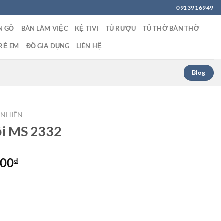
0913916949
N GỖ
BÀN LÀM VIỆC
KỆ TIVI
TỦ RƯỢU
TỦ THỜ BÀN THỜ
RẺ EM
ĐỒ GIA DỤNG
LIÊN HỆ
Blog
 NHIÊN
ồi MS 2332
Giá
000
₫
hiện
tại
00₫.
là:
3,700,000₫.