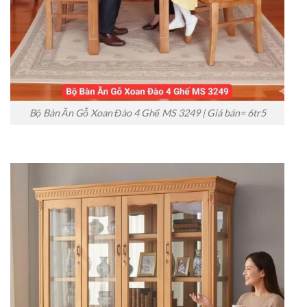
Bộ Bàn Ăn Gỗ Xoan Đào 4 Ghế MS 3249 | Giá bán= 6tr5