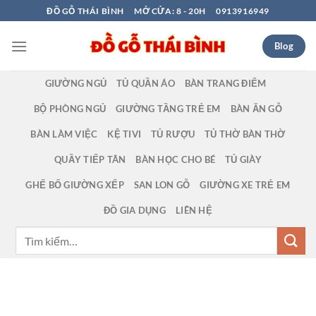
Bỏ
ĐỒ GỖ THÁI BÌNH
MỞ CỬA: 8 - 20H
0913916949
qua
nội
Blog
dung
GIƯỜNG NGỦ
TỦ QUẦN ÁO
BÀN TRANG ĐIỂM
BỘ PHÒNG NGỦ
GIƯỜNG TẦNG TRẺ EM
BÀN ĂN GỖ
BÀN LÀM VIỆC
KỆ TIVI
TỦ RƯỢU
TỦ THỜ BÀN THỜ
QUẦY TIẾP TÂN
BÀN HỌC CHO BÉ
TỦ GIÀY
GHẾ BỐ GIƯỜNG XẾP
SAN LON GỖ
GIƯỜNG XE TRẺ EM
ĐỒ GIA DỤNG
LIÊN HỆ
Tìm
kiếm: