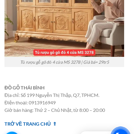
Tủ rượu gỗ gõ đỏ 4 cửa MS 3278 | Giá bá= 29tr5
ĐỒ GỖ THÁI BÌNH
Địa chỉ: Số 199 Nguyễn Thị Thập, Q7, TPHCM.
Điện thoại: 0913916949
Giờ bán hàng: Thứ 2 – Chủ Nhật, từ 8:00 – 20:00
TRỞ VỀ TRANG CHỦ ⇑