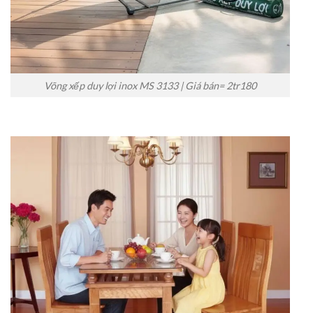
Võng xếp duy lợi inox MS 3133 | Giá bán= 2tr180