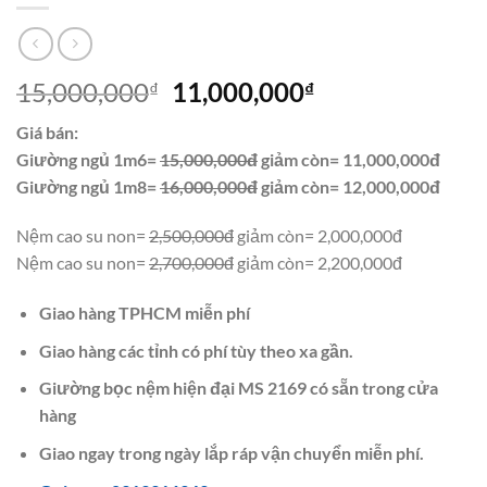
Giá
Giá
15,000,000
11,000,000
₫
₫
gốc
hiện
Giá bán:
là:
tại
Giường ngủ 1m6=
15,000,000đ
giảm còn= 11,000,000đ
15,000,000₫.
là:
Giường ngủ 1m8=
16,000,000đ
giảm còn= 12,000,000đ
11,000,000₫.
Nệm cao su non=
2,500,000đ
giảm còn= 2,000,000đ
Nệm cao su non=
2,700,000đ
giảm còn= 2,200,000đ
Giao hàng TPHCM miễn phí
Giao hàng các tỉnh có phí tùy theo xa gần.
Giường bọc nệm hiện đại MS 2169 có sẵn trong cửa
hàng
Giao ngay trong ngày lắp ráp vận chuyển miễn phí.