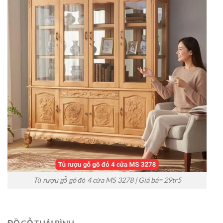
Tủ rượu gỗ gõ đỏ 4 cửa MS 3278 | Giá bá= 29tr5
ĐỒ GỖ THÁI BÌNH