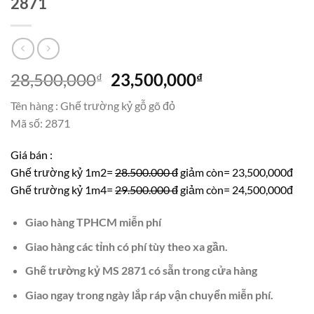
2871
Giá
Giá
28,500,000
23,500,000
₫
₫
gốc
hiện
Tên hàng : Ghế trường kỷ gỗ gõ đỏ
là:
tại
Mã số: 2871
28,500,000₫.
là:
23,500,000₫.
Giá bán :
Ghế trường kỷ 1m2=
28.500.000 đ
giảm còn= 23,500,000đ
Ghế trường kỷ 1m4=
29.500.000 đ
giảm còn= 24,500,000đ
Giao hàng TPHCM miễn phí
Giao hàng các tỉnh có phí tùy theo xa gần.
Ghế trường kỷ MS 2871 có sẵn trong cửa hàng
Giao ngay trong ngày lắp ráp vận chuyển miễn phí.