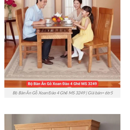
Bộ Bàn Ăn Gỗ Xoan Đào 4 Ghế MS 3249 | Giá bán= 6tr5