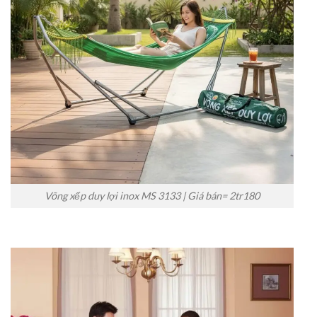
Võng xếp duy lợi inox MS 3133 | Giá bán= 2tr180