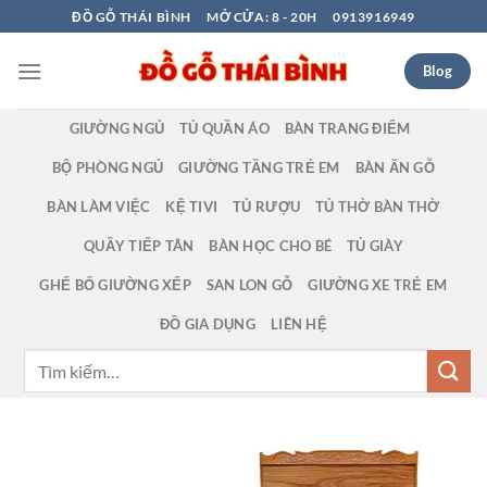
Bỏ
ĐỒ GỖ THÁI BÌNH
MỞ CỬA: 8 - 20H
0913916949
qua
nội
Blog
dung
GIƯỜNG NGỦ
TỦ QUẦN ÁO
BÀN TRANG ĐIỂM
BỘ PHÒNG NGỦ
GIƯỜNG TẦNG TRẺ EM
BÀN ĂN GỖ
BÀN LÀM VIỆC
KỆ TIVI
TỦ RƯỢU
TỦ THỜ BÀN THỜ
QUẦY TIẾP TÂN
BÀN HỌC CHO BÉ
TỦ GIÀY
GHẾ BỐ GIƯỜNG XẾP
SAN LON GỖ
GIƯỜNG XE TRẺ EM
ĐỒ GIA DỤNG
LIÊN HỆ
Tìm
kiếm: