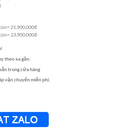
8
còn= 21,900,000đ
còn= 23,900,000đ
í
ùy theo xa gần.
sẵn trong cửa hàng
áp vận chuyển miễn phí.