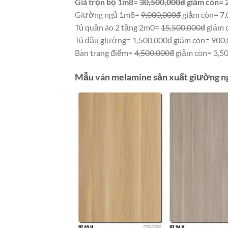
Giá trọn bộ 1m8=
30,500,000đ
giảm còn=
Giường ngủ 1m8=
9,000,000đ
giảm còn= 7
Tủ quần áo 2 tầng 2m0=
15,500,000đ
giảm 
Tủ đầu giường=
1,500,000đ
giảm còn= 900
Bàn trang điểm=
4,500,000đ
giảm còn= 3,5
Mẫu ván melamine sản xuất giường n