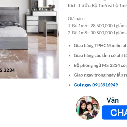
Kích thước: Bộ 1m6 và bộ 1m
Giá bán :
1. Bộ 1m6=
28,500,000đ
giảm 
2. Bộ 1m8=
30,500,000đ
giảm 
Giao hàng TPHCM miễn ph
Giao hàng các tỉnh có phí t
Bộ phòng ngủ MS 3234 có 
Giao ngay trong ngày lắp r
Gọi ngay 0913916949