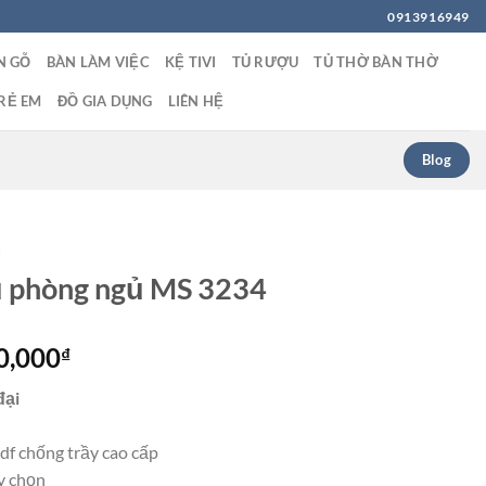
0913916949
N GỖ
BÀN LÀM VIỆC
KỆ TIVI
TỦ RƯỢU
TỦ THỜ BÀN THỜ
RẺ EM
ĐỒ GIA DỤNG
LIÊN HỆ
Blog
Ủ
 phòng ngủ MS 3234
Giá
0,000
₫
hiện
đại
tại
0,000₫.
là:
df chống trầy cao cấp
21,900,000₫.
y chọn