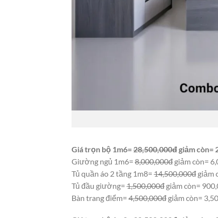
Giá trọn bộ 1m6=
28,500,000đ
giảm còn=
Giường ngủ 1m6=
8,000,000đ
giảm còn= 6
Tủ quần áo 2 tầng 1m8=
14,500,000đ
giảm 
Tủ đầu giường=
1,500,000đ
giảm còn= 900
Bàn trang điểm=
4,500,000đ
giảm còn= 3,5