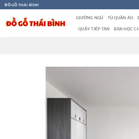
Bỏ
ĐỒ GỖ THÁI BÌNH
qua
GIƯỜNG NGỦ
TỦ QUẦN ÁO
nội
dung
QUẦY TIẾP TÂN
BÀN HỌC CH