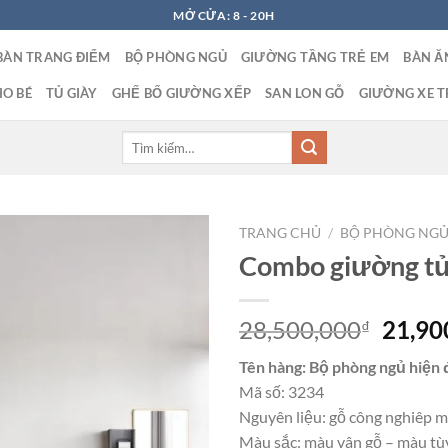
MỞ CỬA: 8 - 20H
BÀN TRANG ĐIỂM
BỘ PHÒNG NGỦ
GIƯỜNG TẦNG TRẺ EM
BÀN Ă
O BÉ
TỦ GIÀY
GHẾ BỐ GIƯỜNG XẾP
SAN LON GỖ
GIƯỜNG XE T
Tìm
kiếm:
TRANG CHỦ
/
BỘ PHÒNG NG
Combo giường tủ
Giá
28,500,000
21,90
₫
gốc
Tên hàng: Bộ phòng ngủ hiện 
là:
Mã số: 3234
28,50
Nguyên liệu: gỗ công nghiêp m
Màu sắc: màu vân gỗ – màu tù