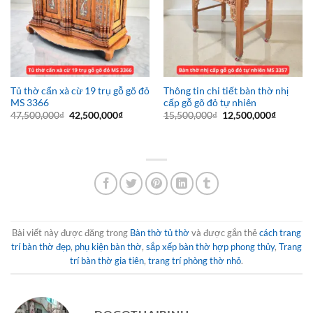
Tủ thờ cẩn xà cừ 19 trụ gỗ gõ đỏ
Thông tin chi tiết bàn thờ nhị
MS 3366
cấp gỗ gõ đỏ tự nhiên
Giá
Giá
Giá
Giá
47,500,000
₫
42,500,000
₫
15,500,000
₫
12,500,000
₫
gốc
hiện
gốc
hiện
là:
tại
là:
tại
47,500,000₫.
là:
15,500,000₫.
là:
42,500,000₫.
12,500,0
Bài viết này được đăng trong
Bàn thờ tủ thờ
và được gắn thẻ
cách trang
trí bàn thờ đẹp
,
phụ kiện bàn thờ
,
sắp xếp bàn thờ hợp phong thủy
,
Trang
trí bàn thờ gia tiên
,
trang trí phòng thờ nhỏ
.