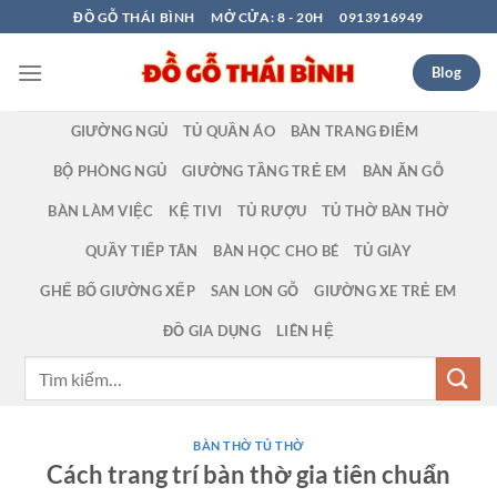
Bỏ
ĐỒ GỖ THÁI BÌNH
MỞ CỬA: 8 - 20H
0913916949
qua
nội
Blog
dung
GIƯỜNG NGỦ
TỦ QUẦN ÁO
BÀN TRANG ĐIỂM
BỘ PHÒNG NGỦ
GIƯỜNG TẦNG TRẺ EM
BÀN ĂN GỖ
BÀN LÀM VIỆC
KỆ TIVI
TỦ RƯỢU
TỦ THỜ BÀN THỜ
QUẦY TIẾP TÂN
BÀN HỌC CHO BÉ
TỦ GIÀY
GHẾ BỐ GIƯỜNG XẾP
SAN LON GỖ
GIƯỜNG XE TRẺ EM
ĐỒ GIA DỤNG
LIÊN HỆ
Tìm
kiếm:
BÀN THỜ TỦ THỜ
Cách trang trí bàn thờ gia tiên chuẩn