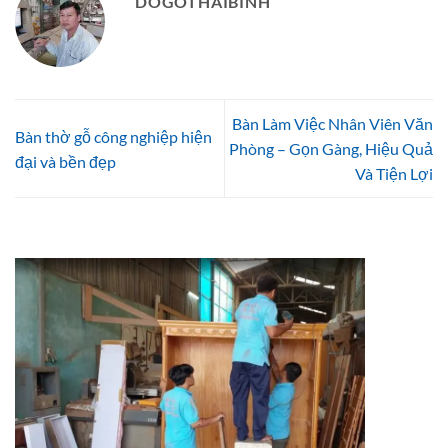
DOGOTHAIBINH
Bàn Làm Việc Nhân Viên Văn
Bàn thờ gỗ công nghiệp hiện
Phòng – Gọn Gàng, Hiệu Quả
đại và bền đẹp
Và Tiện Lợi