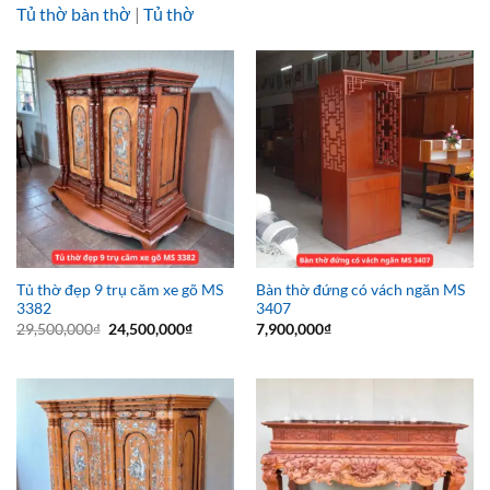
Tủ thờ bàn thờ
|
Tủ thờ
Tủ thờ đẹp 9 trụ căm xe gõ MS
Bàn thờ đứng có vách ngăn MS
3382
3407
Giá
Giá
29,500,000
₫
24,500,000
₫
7,900,000
₫
gốc
hiện
là:
tại
29,500,000₫.
là:
24,500,000₫.