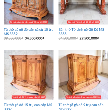
Tủ thờ gỗ gõ đỏ cẩn xà cừ 15 trụ
Bàn thờ Tứ Linh gỗ Gõ Đỏ MS
MS 3389
3388
Giá
Giá
Giá
Giá
39,500,000
₫
34,500,000
₫
34,500,000
₫
29,500,000
₫
gốc
hiện
gốc
hiện
là:
tại
là:
tại
39,500,000₫.
là:
34,500,000₫.
là:
34,500,000₫.
29,500,0
Tủ thờ gõ đỏ 15 trụ cao cấp MS
Tủ thờ gỗ gõ đỏ 9 trụ cao cấp
3387
MS 3386