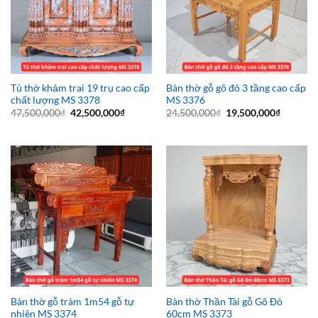
Tủ thờ khảm trai 19 trụ cao cấp
Bàn thờ gỗ gõ đỏ 3 tầng cao cấp
chất lượng MS 3378
MS 3376
Giá
Giá
Giá
Giá
47,500,000
₫
42,500,000
₫
24,500,000
₫
19,500,000
₫
gốc
hiện
gốc
hiện
là:
tại
là:
tại
47,500,000₫.
là:
24,500,000₫.
là:
42,500,000₫.
19,500,0
Bàn thờ gỗ tràm 1m54 gỗ tự
Bàn thờ Thần Tài gỗ Gõ Đỏ
nhiên MS 3374
60cm MS 3373