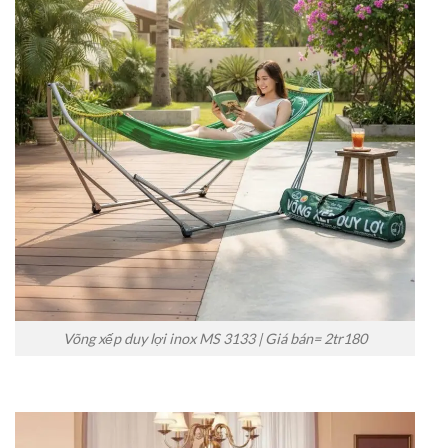
Võng xếp duy lợi inox MS 3133 | Giá bán= 2tr180