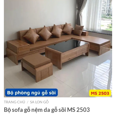
TRANG CHỦ
/
SA LON GỖ
Bộ sofa gỗ nệm da gỗ sồi MS 2503