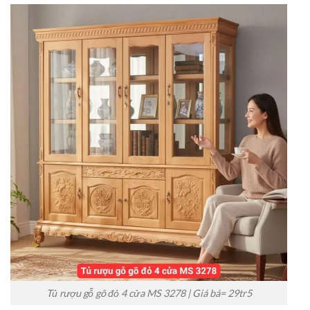
Tủ rượu gỗ gõ đỏ 4 cửa MS 3278 | Giá bá= 29tr5