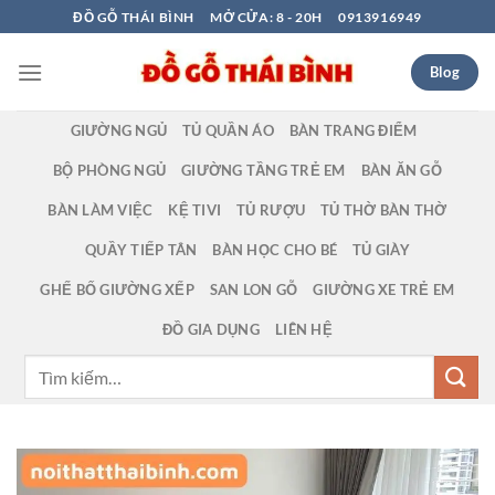
Bỏ
ĐỒ GỖ THÁI BÌNH
MỞ CỬA: 8 - 20H
0913916949
qua
nội
Blog
dung
GIƯỜNG NGỦ
TỦ QUẦN ÁO
BÀN TRANG ĐIỂM
BỘ PHÒNG NGỦ
GIƯỜNG TẦNG TRẺ EM
BÀN ĂN GỖ
BÀN LÀM VIỆC
KỆ TIVI
TỦ RƯỢU
TỦ THỜ BÀN THỜ
QUẦY TIẾP TÂN
BÀN HỌC CHO BÉ
TỦ GIÀY
GHẾ BỐ GIƯỜNG XẾP
SAN LON GỖ
GIƯỜNG XE TRẺ EM
ĐỒ GIA DỤNG
LIÊN HỆ
Tìm
kiếm: