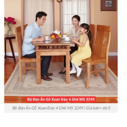
Bộ Bàn Ăn Gỗ Xoan Đào 4 Ghế MS 3249 | Giá bán= 6tr5