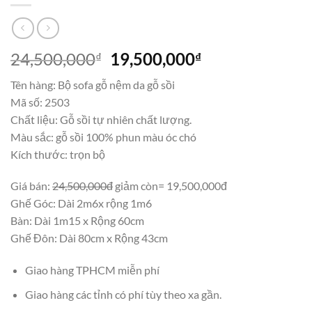
Giá
Giá
24,500,000
19,500,000
₫
₫
gốc
hiện
Tên hàng: Bộ sofa gỗ nệm da gỗ sồi
là:
tại
Mã số: 2503
24,500,000₫.
là:
Chất liệu: Gỗ sồi tự nhiên chất lượng.
19,500,000₫.
Màu sắc: gỗ sồi 100% phun màu óc chó
Kích thước: trọn bộ
Giá bán:
24,500,000đ
giảm còn= 19,500,000đ
Ghế Góc: Dài 2m6x rộng 1m6
Bàn: Dài 1m15 x Rộng 60cm
Ghế Đôn: Dài 80cm x Rộng 43cm
Giao hàng TPHCM miễn phí
Giao hàng các tỉnh có phí tùy theo xa gần.