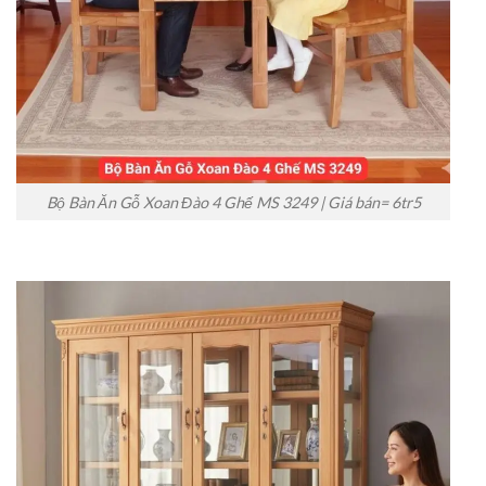
Bộ Bàn Ăn Gỗ Xoan Đào 4 Ghế MS 3249 | Giá bán= 6tr5