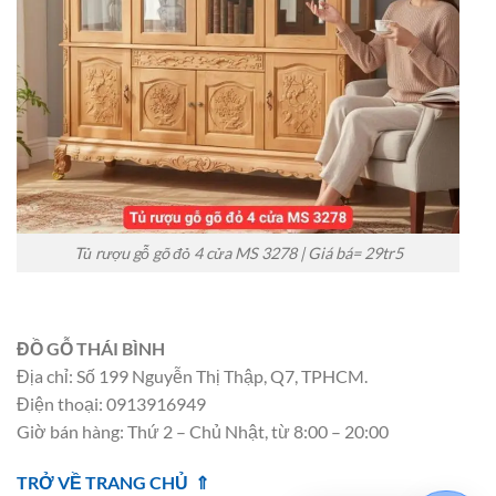
Tủ rượu gỗ gõ đỏ 4 cửa MS 3278 | Giá bá= 29tr5
ĐỒ GỖ THÁI BÌNH
Địa chỉ: Số 199 Nguyễn Thị Thập, Q7, TPHCM.
Điện thoại: 0913916949
Giờ bán hàng: Thứ 2 – Chủ Nhật, từ 8:00 – 20:00
TRỞ VỀ TRANG CHỦ ⇑