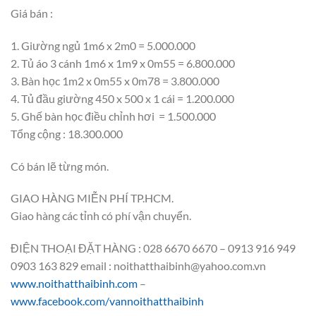
Giá bán :
1. Giường ngủ 1m6 x 2m0 = 5.000.000
2. Tủ áo 3 cánh 1m6 x 1m9 x 0m55 = 6.800.000
3. Bàn học 1m2 x 0m55 x 0m78 = 3.800.000
4. Tủ đầu giường 450 x 500 x 1 cái = 1.200.000
5. Ghế bàn học điều chỉnh hơi = 1.500.000
Tổng cộng : 18.300.000
Có bán lẽ từng món.
GIAO HÀNG MIỄN PHÍ TP.HCM.
Giao hàng các tỉnh có phí vận chuyển.
ĐIỆN THOẠI ĐẶT HÀNG : 028 6670 6670 – 0913 916 949
0903 163 829 email : noithatthaibinh@yahoo.com.vn
www.noithatthaibinh.com
–
www.facebook.com/vannoithatthaibinh