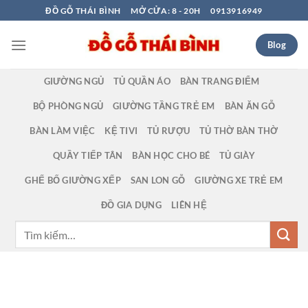
Bỏ
ĐỒ GỖ THÁI BÌNH
MỞ CỬA: 8 - 20H
0913916949
qua
nội
Blog
dung
GIƯỜNG NGỦ
TỦ QUẦN ÁO
BÀN TRANG ĐIỂM
BỘ PHÒNG NGỦ
GIƯỜNG TẦNG TRẺ EM
BÀN ĂN GỖ
BÀN LÀM VIỆC
KỆ TIVI
TỦ RƯỢU
TỦ THỜ BÀN THỜ
QUẦY TIẾP TÂN
BÀN HỌC CHO BÉ
TỦ GIÀY
GHẾ BỐ GIƯỜNG XẾP
SAN LON GỖ
GIƯỜNG XE TRẺ EM
ĐỒ GIA DỤNG
LIÊN HỆ
Tìm
kiếm: