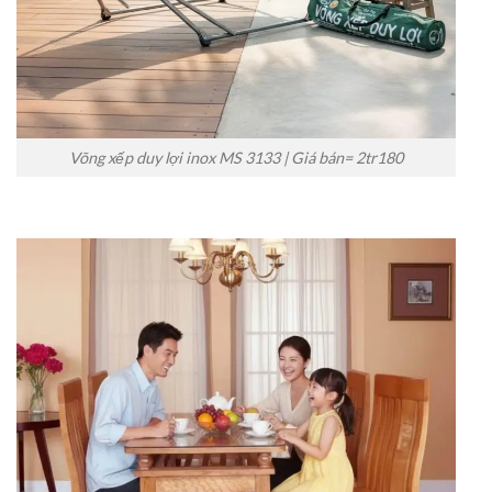
Võng xếp duy lợi inox MS 3133 | Giá bán= 2tr180