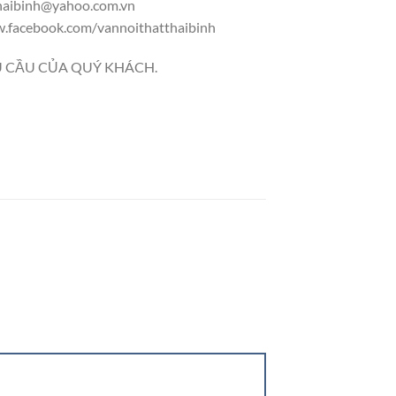
thaibinh@yahoo.com.vn
.facebook.com/vannoithatthaibinh
 CẦU CỦA QUÝ KHÁCH.