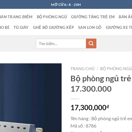
MỞ CỬA: 8 - 20H
BÀN TRANG ĐIỂM
BỘ PHÒNG NGỦ
GIƯỜNG TẦNG TRẺ EM
BÀN Ă
O BÉ
TỦ GIÀY
GHẾ BỐ GIƯỜNG XẾP
SAN LON GỖ
GIƯỜNG XE T
Tìm
kiếm:
TRANG CHỦ
/
BỘ PHÒNG NGỦ
Bộ phòng ngủ trẻ
17.300.000
17,300,000
₫
Tên hàng : Bộ phòng ngủ trẻ e
Mã số : 8786