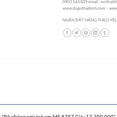
0903 163 829 email : noithat
www.dogothaibinh.com – www
NHẬN ĐẶT HÀNG THEO YÊU
ét “Bộ phòng ngủ trẻ em MS 8787 Giá : 17.300.000”