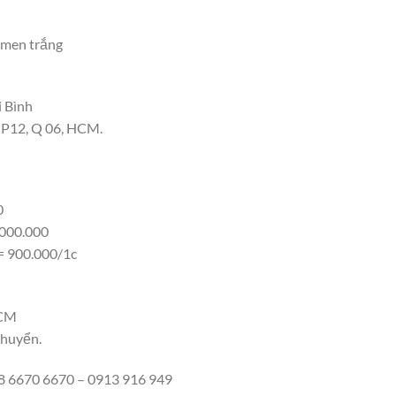
n men trắng
i Bình
, P12, Q 06, HCM.
0
.000.000
= 900.000/1c
HCM
chuyển.
 6670 6670 – 0913 916 949