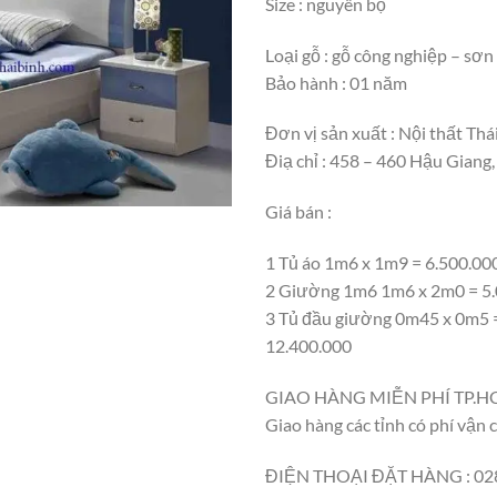
Size : nguyên bộ
Loại gỗ : gỗ công nghiệp – sơ
Bảo hành : 01 năm
Đơn vị sản xuất : Nội thất Thá
Điạ chỉ : 458 – 460 Hậu Giang
Giá bán :
1 Tủ áo 1m6 x 1m9 = 6.500.00
2 Giường 1m6 1m6 x 2m0 = 5
3 Tủ đầu giường 0m45 x 0m5 
12.400.000
GIAO HÀNG MIỄN PHÍ TP.
Giao hàng các tỉnh có phí vận 
ĐIỆN THOẠI ĐẶT HÀNG : 028