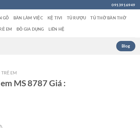
0913916949
N GỖ
BÀN LÀM VIỆC
KỆ TIVI
TỦ RƯỢU
TỦ THỜ BÀN THỜ
RẺ EM
ĐỒ GIA DỤNG
LIÊN HỆ
Blog
 TRẺ EM
 em MS 8787 Giá :
m.