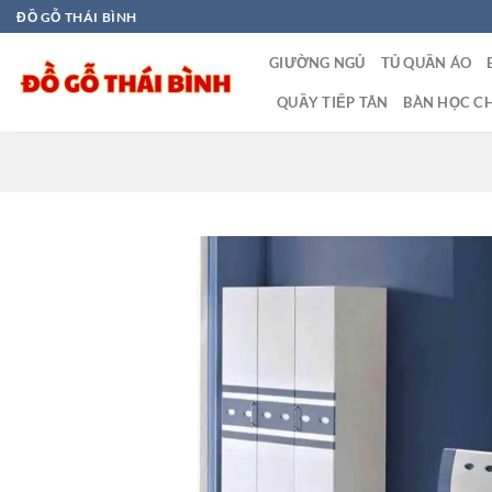
Bỏ
ĐỒ GỖ THÁI BÌNH
qua
GIƯỜNG NGỦ
TỦ QUẦN ÁO
nội
dung
QUẦY TIẾP TÂN
BÀN HỌC CH