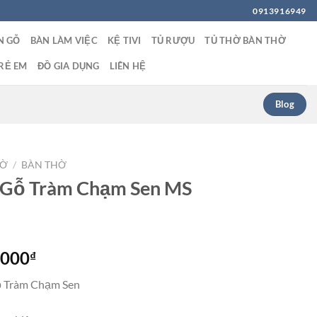
0913916949
N GỖ
BÀN LÀM VIỆC
KỆ TIVI
TỦ RƯỢU
TỦ THỜ BÀN THỜ
RẺ EM
ĐỒ GIA DỤNG
LIÊN HỆ
Blog
HỜ
/
BÀN THỜ
 Gỗ Tràm Chạm Sen MS
Giá
,000
₫
hiện
ỗ Tràm Chạm Sen
tại
0,000₫.
là: