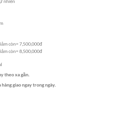
tự nhiên
8,500,000₫.
ăm
iảm còn= 7,500,000đ
iảm còn= 8,500,000đ
í
ùy theo xa gần.
 hàng giao ngay trong ngày.