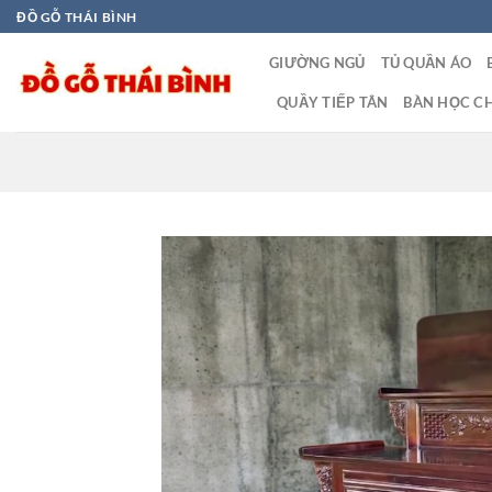
Bỏ
ĐỒ GỖ THÁI BÌNH
qua
GIƯỜNG NGỦ
TỦ QUẦN ÁO
nội
dung
QUẦY TIẾP TÂN
BÀN HỌC CH