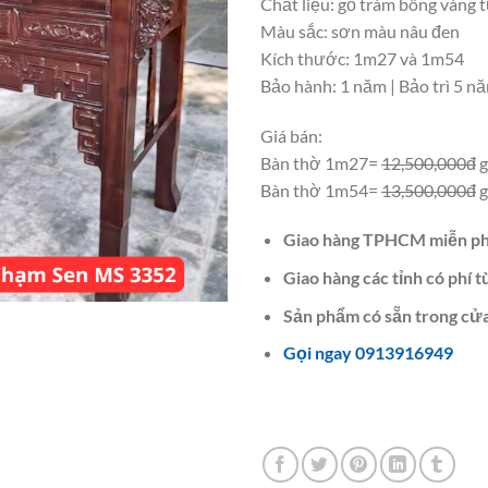
Chất liệu: gỗ tràm bông vàng 
Màu sắc: sơn màu nâu đen
Kích thước: 1m27 và 1m54
Bảo hành: 1 năm | Bảo trì 5 n
Giá bán:
Bàn thờ 1m27=
12,500,000đ
g
Bàn thờ 1m54=
13,500,000đ
g
Giao hàng TPHCM miễn ph
Giao hàng các tỉnh có phí t
Sản phẩm có sẵn trong cửa
Gọi ngay 0913916949