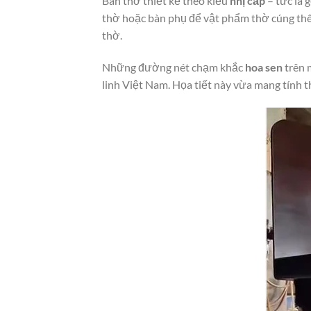
Bàn thờ thiết kế theo kiểu
nhị cấp
– tức là 
thờ hoặc bàn phụ để vật phẩm thờ cúng thêm
thờ.
Những đường nét chạm khắc
hoa sen
trên 
linh Việt Nam. Họa tiết này vừa mang tính 