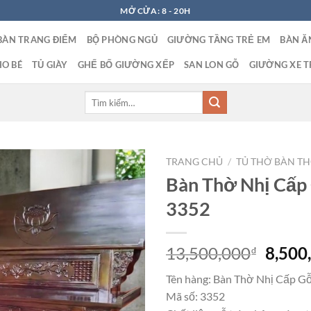
MỞ CỬA: 8 - 20H
BÀN TRANG ĐIỂM
BỘ PHÒNG NGỦ
GIƯỜNG TẦNG TRẺ EM
BÀN Ă
O BÉ
TỦ GIÀY
GHẾ BỐ GIƯỜNG XẾP
SAN LON GỖ
GIƯỜNG XE T
Tìm
kiếm:
TRANG CHỦ
/
TỦ THỜ BÀN T
Bàn Thờ Nhị Cấp
3352
Giá
13,500,000
8,500
₫
gốc
Tên hàng: Bàn Thờ Nhị Cấp G
là:
Mã số: 3352
13,50