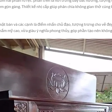
gồm hai phần rõ rệt: phần trên là nơi trưng bày bát hương, tượng
 gọn gàng. Thiết kế nhị cấp giúp phân chia không gian thờ cúng k
mặt bàn và các cạnh là điểm nhấn chủ đạo, tượng trưng cho vẻ đẹp
thẩm mỹ cao, vừa giàu ý nghĩa phong thủy, góp phần tạo nên không