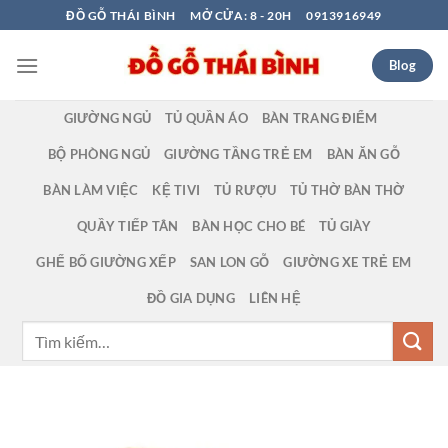
Bỏ
ĐỒ GỖ THÁI BÌNH
MỞ CỬA: 8 - 20H
0913916949
qua
nội
Blog
dung
GIƯỜNG NGỦ
TỦ QUẦN ÁO
BÀN TRANG ĐIỂM
BỘ PHÒNG NGỦ
GIƯỜNG TẦNG TRẺ EM
BÀN ĂN GỖ
BÀN LÀM VIỆC
KỆ TIVI
TỦ RƯỢU
TỦ THỜ BÀN THỜ
QUẦY TIẾP TÂN
BÀN HỌC CHO BÉ
TỦ GIÀY
GHẾ BỐ GIƯỜNG XẾP
SAN LON GỖ
GIƯỜNG XE TRẺ EM
ĐỒ GIA DỤNG
LIÊN HỆ
Tìm
kiếm: