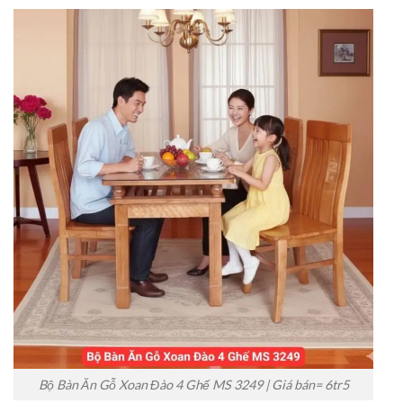
Bộ Bàn Ăn Gỗ Xoan Đào 4 Ghế MS 3249 | Giá bán= 6tr5