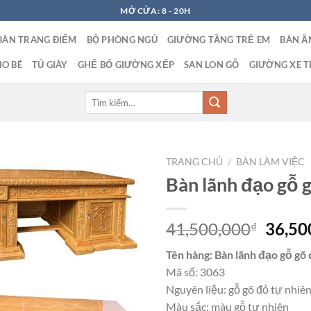
MỞ CỬA: 8 - 20H
BÀN TRANG ĐIỂM
BỘ PHÒNG NGỦ
GIƯỜNG TẦNG TRẺ EM
BÀN Ă
O BÉ
TỦ GIÀY
GHẾ BỐ GIƯỜNG XẾP
SAN LON GỖ
GIƯỜNG XE T
Tìm
kiếm:
TRANG CHỦ
/
BÀN LÀM VIỆC
Bàn lãnh đạo gỗ 
Giá
41,500,000
36,50
₫
gốc
Tên hàng: Bàn lãnh đạo gỗ gõ
là:
Mã số: 3063
41,50
Nguyên liệu: gỗ gõ đỏ tự nhiê
Màu sắc: màu gỗ tự nhiên