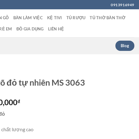
0913916949
N GỖ
BÀN LÀM VIỆC
KỆ TIVI
TỦ RƯỢU
TỦ THỜ BÀN THỜ
RẺ EM
ĐỒ GIA DỤNG
LIÊN HỆ
Blog
gõ đỏ tự nhiên MS 3063
Giá
0,000
₫
hiện
 đỏ
tại
0,000₫.
là:
n chất lượng cao
36,500,000₫.