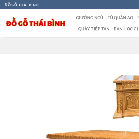
Bỏ
ĐỒ GỖ THÁI BÌNH
qua
GIƯỜNG NGỦ
TỦ QUẦN ÁO
nội
dung
QUẦY TIẾP TÂN
BÀN HỌC CH