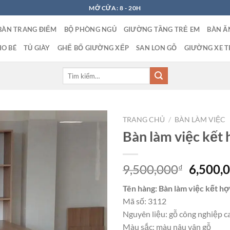
MỞ CỬA: 8 - 20H
BÀN TRANG ĐIỂM
BỘ PHÒNG NGỦ
GIƯỜNG TẦNG TRẺ EM
BÀN Ă
O BÉ
TỦ GIÀY
GHẾ BỐ GIƯỜNG XẾP
SAN LON GỖ
GIƯỜNG XE T
Tìm
kiếm:
TRANG CHỦ
/
BÀN LÀM VIỆC
Bàn làm việc kết 
Giá
9,500,000
6,500,
₫
gốc
Tên hàng: Bàn làm việc kết hợp
là:
Mã số: 3112
9,500,0
Nguyên liệu: gỗ công nghiệp c
Màu sắc: màu nâu vân gỗ