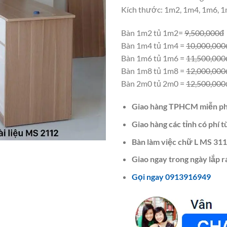
Kích thước: 1m2, 1m4, 1m6, 
Bàn 1m2 tủ 1m2=
9,500,000đ
Bàn 1m4 tủ 1m4 =
10,000,000
Bàn 1m6 tủ 1m6 =
11,500,000
Bàn 1m8 tủ 1m8 =
12,000,000
Bàn 2m0 tủ 2m0 =
12,500,000
Giao hàng TPHCM miễn ph
Giao hàng các tỉnh có phí t
Bàn làm việc chữ L MS 311
Giao ngay trong ngày lắp r
Gọi ngay 0913916949