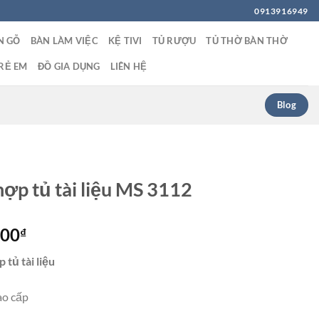
0913916949
N GỖ
BÀN LÀM VIỆC
KỆ TIVI
TỦ RƯỢU
TỦ THỜ BÀN THỜ
RẺ EM
ĐỒ GIA DỤNG
LIÊN HỆ
Blog
hợp tủ tài liệu MS 3112
Giá
000
₫
hiện
 tủ tài liệu
tại
00₫.
là:
ao cấp
6,500,000₫.