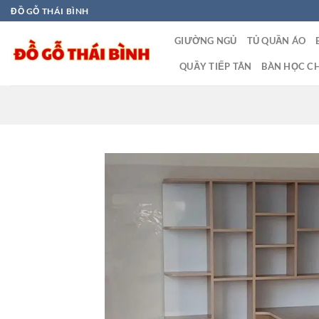
Bỏ
ĐỒ GỖ THÁI BÌNH
qua
GIƯỜNG NGỦ
TỦ QUẦN ÁO
nội
dung
QUẦY TIẾP TÂN
BÀN HỌC CH