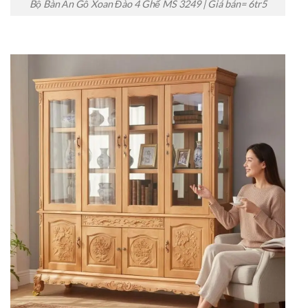
Bộ Bàn Ăn Gỗ Xoan Đào 4 Ghế MS 3249 | Giá bán= 6tr5