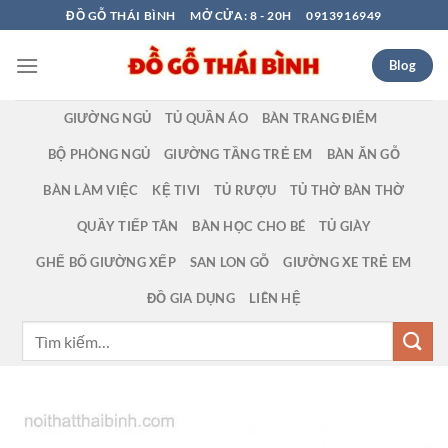
Bỏ
ĐỒ GỖ THÁI BÌNH
MỞ CỬA: 8 - 20H
0913916949
qua
nội
Blog
dung
GIƯỜNG NGỦ
TỦ QUẦN ÁO
BÀN TRANG ĐIỂM
BỘ PHÒNG NGỦ
GIƯỜNG TẦNG TRẺ EM
BÀN ĂN GỖ
BÀN LÀM VIỆC
KỆ TIVI
TỦ RƯỢU
TỦ THỜ BÀN THỜ
QUẦY TIẾP TÂN
BÀN HỌC CHO BÉ
TỦ GIÀY
GHẾ BỐ GIƯỜNG XẾP
SAN LON GỖ
GIƯỜNG XE TRẺ EM
ĐỒ GIA DỤNG
LIÊN HỆ
Tìm
kiếm: