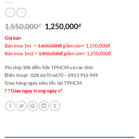
Giá
Giá
1,550,000
1,250,000
₫
₫
gốc
hiện
Giá bán
là:
tại
Bàn inox 1m =
1.650,000đ
giảm còn= 1,150,000đ
1,550,000₫.
là:
Bàn inox 1m2 =
1,850,000đ
giảm còn= 1,250,000đ
1,250,000₫.
Phí ship 30k đến 50k TPHCM và các tỉnh
Điện thoại : 028 6670 6670 – 0913 916 949
Giao hàng ngay siêu tốc tại TPHCM
?
⁠
?
⁠
Giao ngay trong ngày
✅