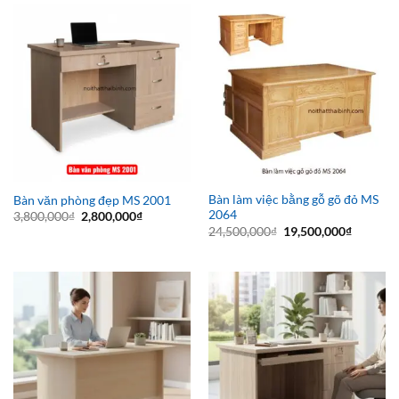
7,400,000₫.
8,400,000₫
Bàn làm việc bằng gỗ gõ đỏ MS
Bàn văn phòng đẹp MS 2001
2064
Giá
Giá
3,800,000
₫
2,800,000
₫
gốc
hiện
Giá
Giá
24,500,000
₫
19,500,000
₫
là:
tại
gốc
hiện
3,800,000₫.
là:
là:
tại
2,800,000₫.
24,500,000₫.
là:
19,500,0