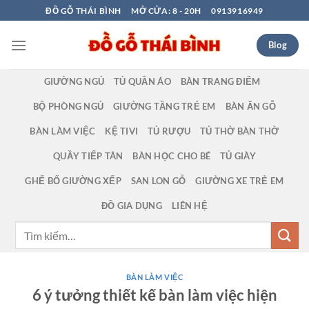
Bỏ
ĐỒ GỖ THÁI BÌNH
MỞ CỬA: 8 - 20H
0913916949
qua
nội
Blog
dung
GIƯỜNG NGỦ
TỦ QUẦN ÁO
BÀN TRANG ĐIỂM
BỘ PHÒNG NGỦ
GIƯỜNG TẦNG TRẺ EM
BÀN ĂN GỖ
BÀN LÀM VIỆC
KỆ TIVI
TỦ RƯỢU
TỦ THỜ BÀN THỜ
QUẦY TIẾP TÂN
BÀN HỌC CHO BÉ
TỦ GIÀY
GHẾ BỐ GIƯỜNG XẾP
SAN LON GỖ
GIƯỜNG XE TRẺ EM
ĐỒ GIA DỤNG
LIÊN HỆ
Tìm
kiếm:
BÀN LÀM VIỆC
6 ý tưởng thiết kế bàn làm việc hiện