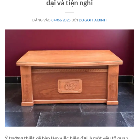
đại và tiện nghi
ĐĂNG VÀO
04/06/2025
BỞI
DOGOTHAIBINH
Ý tưởng thiết kế bàn làm việc hiện đại
là một yếu tố quan