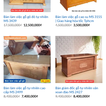
Bàn làm việc gỗ gõ đỏ tự nhiên
Bàn làm việc gỗ cao su MS 3155
MS 3439
| Giao hàng hỏa tốc Tphcm
Giá
Giá
Giá
Giá
17,500,000
₫
12,500,000
₫
4,500,000
₫
3,500,000
₫
gốc
hiện
gốc
hiện
là:
tại
là:
tại
17,500,000₫.
là:
4,500,000₫.
là:
12,500,000₫.
3,500,000₫
Bàn làm việc gỗ tự nhiên cao
Bàn giám đốc gỗ tự nhiên vân
cấp MS 2499
xoan đào MS 2427
Giá
Giá
Giá
Giá
8,400,000
₫
7,400,000
₫
9,400,000
₫
8,400,000
₫
gốc
hiện
gốc
hiện
là:
tại
là:
tại
8,400,000₫.
là:
9,400,000₫.
là: