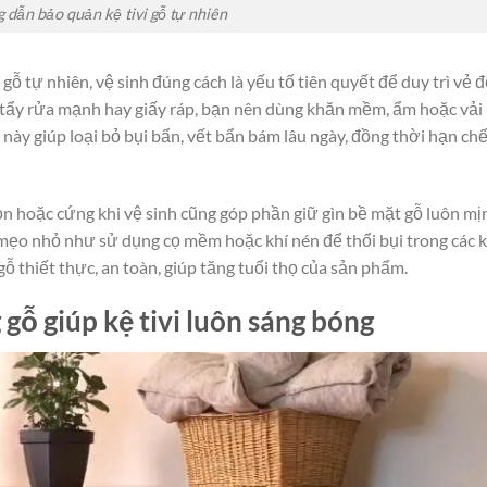
 dẫn bảo quản kệ tivi gỗ tự nhiên
ỗ tự nhiên, vệ sinh đúng cách là yếu tố tiên quyết để duy trì vẻ 
t tẩy rửa mạnh hay giấy ráp, bạn nên dùng khăn mềm, ẩm hoặc vải
 này giúp loại bỏ bụi bẩn, vết bẩn bám lâu ngày, đồng thời hạn ch
ọn hoặc cứng khi vệ sinh cũng góp phần giữ gìn bề mặt gỗ luôn mị
mẹo nhỏ như sử dụng cọ mềm hoặc khí nén để thổi bụi trong các k
 gỗ thiết thực, an toàn, giúp tăng tuổi thọ của sản phẩm.
ỗ giúp kệ tivi luôn sáng bóng