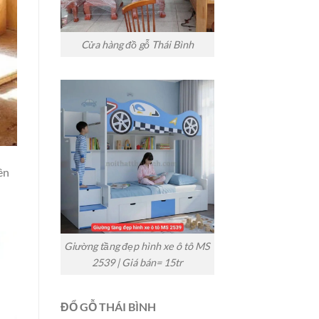
Cửa hàng đồ gỗ Thái Bình
ên
Giường tầng đẹp hình xe ô tô MS
2539 | Giá bán= 15tr
ĐỔ GỖ THÁI BÌNH