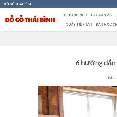
Bỏ
ĐỒ GỖ THÁI BÌNH
qua
GIƯỜNG NGỦ
TỦ QUẦN ÁO
nội
dung
QUẦY TIẾP TÂN
BÀN HỌC CH
6 hướng dẫn b
ĐĂNG