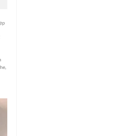
đẹp
ế
n
he,