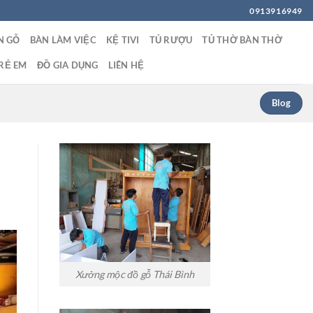
0913916949
N GỖ
BÀN LÀM VIỆC
KỆ TIVI
TỦ RƯỢU
TỦ THỜ BÀN THỜ
RẺ EM
ĐỒ GIA DỤNG
LIÊN HỆ
Blog
Xưởng mộc đồ gỗ Thái Bình