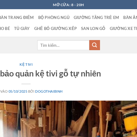
MỞ CỬA: 8 - 20H
BÀN TRANG ĐIỂM
BỘ PHÒNG NGỦ
GIƯỜNG TẦNG TRẺ EM
BÀN Ă
O BÉ
TỦ GIÀY
GHẾ BỐ GIƯỜNG XẾP
SAN LON GỖ
GIƯỜNG XE T
Tìm
kiếm:
KỆ TIVI
ảo quản kệ tivi gỗ tự nhiên
 VÀO
05/10/2025
BỞI
DOGOTHAIBINH