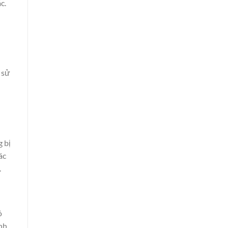
c.
 sử
 bị
ác
.
ó
nh.