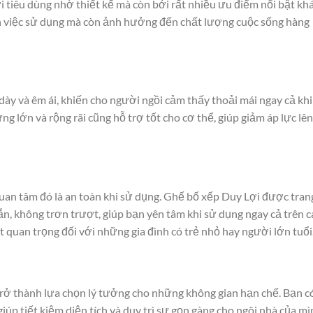
 tiêu dùng nhờ thiết kế mà còn bởi rất nhiều ưu điểm nổi bật khá
n việc sử dụng mà còn ảnh hưởng đến chất lượng cuộc sống hàng
ày và êm ái, khiến cho người ngồi cảm thấy thoải mái ngay cả khi
ng lớn và rộng rãi cũng hỗ trợ tốt cho cơ thể, giúp giảm áp lực lên
an tâm đó là an toàn khi sử dụng. Ghế bố xếp Duy Lợi được trang
n, không trơn trượt, giúp bạn yên tâm khi sử dụng ngay cả trên c
 quan trọng đối với những gia đình có trẻ nhỏ hay người lớn tuổi
trở thành lựa chọn lý tưởng cho những không gian hạn chế. Bạn c
iúp tiết kiệm diện tích và duy trì sự gọn gàng cho ngôi nhà của mì