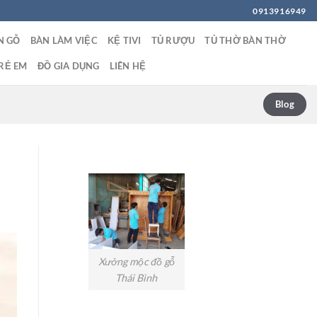
0913916949
N GỖ
BÀN LÀM VIỆC
KỆ TIVI
TỦ RƯỢU
TỦ THỜ BÀN THỜ
RẺ EM
ĐỒ GIA DỤNG
LIÊN HỆ
Blog
Xưởng mộc đồ gỗ
Thái Bình