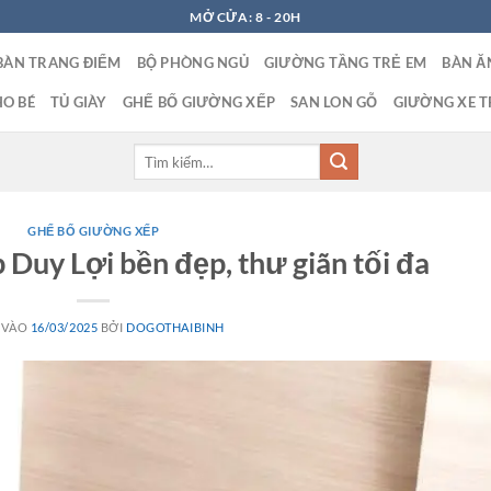
MỞ CỬA: 8 - 20H
BÀN TRANG ĐIỂM
BỘ PHÒNG NGỦ
GIƯỜNG TẦNG TRẺ EM
BÀN Ă
O BÉ
TỦ GIÀY
GHẾ BỐ GIƯỜNG XẾP
SAN LON GỖ
GIƯỜNG XE T
Tìm
kiếm:
GHẾ BỐ GIƯỜNG XẾP
Duy Lợi bền đẹp, thư giãn tối đa
 VÀO
16/03/2025
BỞI
DOGOTHAIBINH