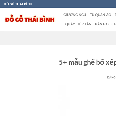
Bỏ
ĐỒ GỖ THÁI BÌNH
qua
GIƯỜNG NGỦ
TỦ QUẦN ÁO
nội
dung
QUẦY TIẾP TÂN
BÀN HỌC CH
5+ mẫu ghế bố xếp 
ĐĂNG