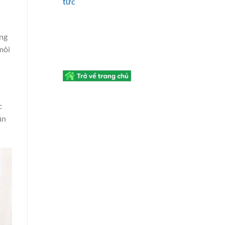
tức
ống
môi
c
ần