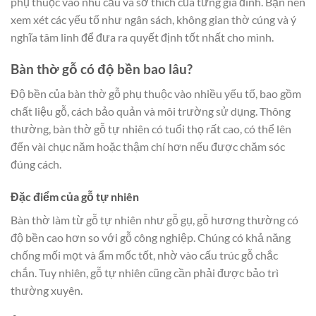
phụ thuộc vào nhu cầu và sở thích của từng gia đình. Bạn nên
xem xét các yếu tố như ngân sách, không gian thờ cúng và ý
nghĩa tâm linh để đưa ra quyết định tốt nhất cho mình.
Bàn thờ gỗ có độ bền bao lâu?
Độ bền của bàn thờ gỗ phụ thuộc vào nhiều yếu tố, bao gồm
chất liệu gỗ, cách bảo quản và môi trường sử dụng. Thông
thường, bàn thờ gỗ tự nhiên có tuổi thọ rất cao, có thể lên
đến vài chục năm hoặc thậm chí hơn nếu được chăm sóc
đúng cách.
Đặc điểm của gỗ tự nhiên
Bàn thờ làm từ gỗ tự nhiên như gỗ gụ, gỗ hương thường có
độ bền cao hơn so với gỗ công nghiệp. Chúng có khả năng
chống mối mọt và ẩm mốc tốt, nhờ vào cấu trúc gỗ chắc
chắn. Tuy nhiên, gỗ tự nhiên cũng cần phải được bảo trì
thường xuyên.