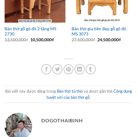
Bàn thờ gỗ gõ đỏ 2 tầng MS
Bàn thờ gia tiên đẹp gỗ gõ đỏ
2730
MS 3073
Giá
Giá
Giá
Giá
13,500,000
₫
10,500,000
₫
27,500,000
₫
24,500,000
₫
gốc
hiện
gốc
hiện
là:
tại
là:
tại
13,500,000₫.
là:
27,500,000₫.
là:
10,500,000₫.
24,500,0
Bài viết này được đăng trong
Bàn thờ tủ thờ
và được gắn thẻ
Công dụng
tuyệt vời của bàn thờ gỗ
.
DOGOTHAIBINH