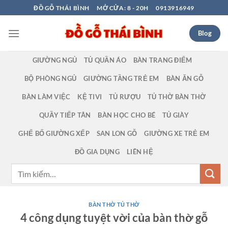
Bỏ
ĐỒ GỖ THÁI BÌNH
MỞ CỬA: 8 - 20H
0913916949
qua
nội
Blog
dung
GIƯỜNG NGỦ
TỦ QUẦN ÁO
BÀN TRANG ĐIỂM
BỘ PHÒNG NGỦ
GIƯỜNG TẦNG TRẺ EM
BÀN ĂN GỖ
BÀN LÀM VIỆC
KỆ TIVI
TỦ RƯỢU
TỦ THỜ BÀN THỜ
QUẦY TIẾP TÂN
BÀN HỌC CHO BÉ
TỦ GIÀY
GHẾ BỐ GIƯỜNG XẾP
SAN LON GỖ
GIƯỜNG XE TRẺ EM
ĐỒ GIA DỤNG
LIÊN HỆ
Tìm
kiếm:
BÀN THỜ TỦ THỜ
4 công dụng tuyệt vời của bàn thờ gỗ