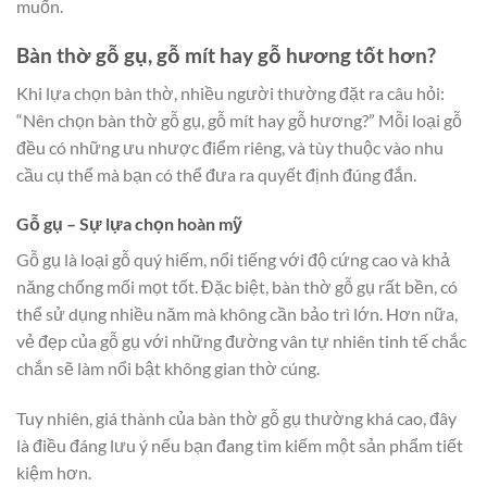
muốn.
Bàn thờ gỗ gụ, gỗ mít hay gỗ hương tốt hơn?
Khi lựa chọn bàn thờ, nhiều người thường đặt ra câu hỏi:
“Nên chọn bàn thờ gỗ gụ, gỗ mít hay gỗ hương?” Mỗi loại gỗ
đều có những ưu nhược điểm riêng, và tùy thuộc vào nhu
cầu cụ thể mà bạn có thể đưa ra quyết định đúng đắn.
Gỗ gụ – Sự lựa chọn hoàn mỹ
Gỗ gụ là loại gỗ quý hiếm, nổi tiếng với độ cứng cao và khả
năng chống mối mọt tốt. Đặc biệt, bàn thờ gỗ gụ rất bền, có
thể sử dụng nhiều năm mà không cần bảo trì lớn. Hơn nữa,
vẻ đẹp của gỗ gụ với những đường vân tự nhiên tinh tế chắc
chắn sẽ làm nổi bật không gian thờ cúng.
Tuy nhiên, giá thành của bàn thờ gỗ gụ thường khá cao, đây
là điều đáng lưu ý nếu bạn đang tìm kiếm một sản phẩm tiết
kiệm hơn.