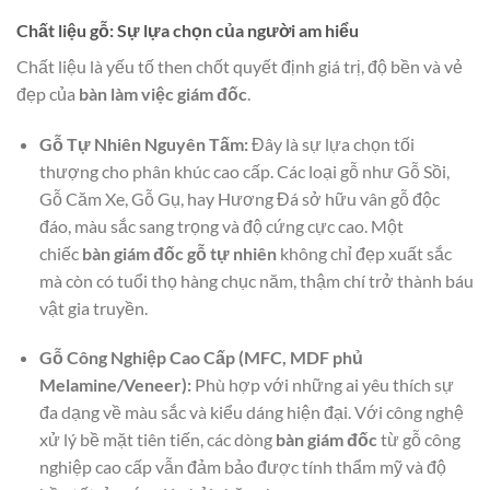
Chất liệu gỗ: Sự lựa chọn của người am hiểu
Chất liệu là yếu tố then chốt quyết định giá trị, độ bền và vẻ
đẹp của
bàn làm việc giám đốc
.
Gỗ Tự Nhiên Nguyên Tấm:
Đây là sự lựa chọn tối
thượng cho phân khúc cao cấp. Các loại gỗ như Gỗ Sồi,
Gỗ Căm Xe, Gỗ Gụ, hay Hương Đá sở hữu vân gỗ độc
đáo, màu sắc sang trọng và độ cứng cực cao. Một
chiếc
bàn giám đốc gỗ tự nhiên
không chỉ đẹp xuất sắc
mà còn có tuổi thọ hàng chục năm, thậm chí trở thành báu
vật gia truyền.
Gỗ Công Nghiệp Cao Cấp (MFC, MDF phủ
Melamine/Veneer):
Phù hợp với những ai yêu thích sự
đa dạng về màu sắc và kiểu dáng hiện đại. Với công nghệ
xử lý bề mặt tiên tiến, các dòng
bàn giám đốc
từ gỗ công
nghiệp cao cấp vẫn đảm bảo được tính thẩm mỹ và độ