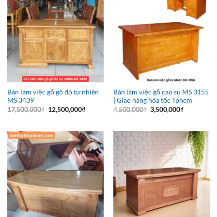
Bàn làm việc gỗ gõ đỏ tự nhiên
Bàn làm việc gỗ cao su MS 3155
MS 3439
| Giao hàng hỏa tốc Tphcm
Giá
Giá
Giá
Giá
17,500,000
₫
12,500,000
₫
4,500,000
₫
3,500,000
₫
gốc
hiện
gốc
hiện
là:
tại
là:
tại
17,500,000₫.
là:
4,500,000₫.
là:
12,500,000₫.
3,500,000₫