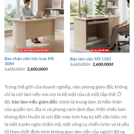
Bàn nhân viên hộc treo MS
Bàn làm việc MS 1583
3084
Giá
Giá
3,600,000
₫
2,600,000
₫
gốc
hiện
Giá
Giá
3,600,000
₫
2,600,000
₫
là:
tại
gốc
hiện
3,600,000₫.
là:
là:
tại
2,600,000₫
3,600,000₫.
là:
2,600,000₫.
Trong thế giới của doanh nghiệp, văn phòng giám đốc không
chỉ là nơi làm việc mà còn là bộ mặt của cả một tập thể. Ở
đó,
bàn làm việc giám đốc
chính là trung tâm, là hiện thân
của quyền lực, địa vị và phong cách lãnh đạo. Một chiếc bàn
không đơn thuần là nơi đặt máy tính hay ký kết văn bản; nó
là một tuyên ngôn thẩm mỹ, một công cụ chiến lược và là yếu
tố then chốt định hình không gian làm việc của người đứng