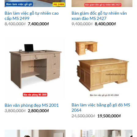
Bàn làm việc gỗ tự nhiên cao
Bàn giám đốc gỗ tự nhiên vân
cấp MS 2499
xoan đào MS 2427
Giá
Giá
Giá
Giá
8,400,000
₫
7,400,000
₫
9,400,000
₫
8,400,000
₫
gốc
hiện
gốc
hiện
là:
tại
là:
tại
8,400,000₫.
là:
9,400,000₫.
là:
7,400,000₫.
8,400,000₫
Bàn làm việc bằng gỗ gõ đỏ MS
Bàn văn phòng đẹp MS 2001
2064
Giá
Giá
3,800,000
₫
2,800,000
₫
gốc
hiện
Giá
Giá
24,500,000
₫
19,500,000
₫
là:
tại
gốc
hiện
3,800,000₫.
là:
là:
tại
2,800,000₫.
24,500,000₫.
là:
19,500,0