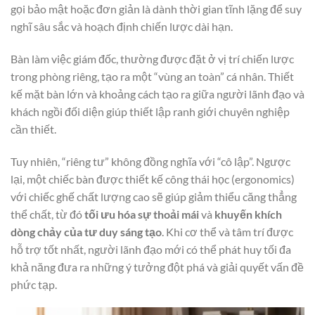
gọi bảo mật hoặc đơn giản là dành thời gian tĩnh lặng để suy
nghĩ sâu sắc và hoạch định chiến lược dài hạn.
Bàn làm việc giám đốc, thường được đặt ở vị trí chiến lược
trong phòng riêng, tạo ra một “vùng an toàn” cá nhân. Thiết
kế mặt bàn lớn và khoảng cách tạo ra giữa người lãnh đạo và
khách ngồi đối diện giúp thiết lập ranh giới chuyên nghiệp
cần thiết.
Tuy nhiên, “riêng tư” không đồng nghĩa với “cô lập”. Ngược
lại, một chiếc bàn được thiết kế công thái học (ergonomics)
với chiếc ghế chất lượng cao sẽ giúp giảm thiểu căng thẳng
thể chất, từ đó
tối ưu hóa sự thoải mái
và
khuyến khích
dòng chảy của tư duy sáng tạo
. Khi cơ thể và tâm trí được
hỗ trợ tốt nhất, người lãnh đạo mới có thể phát huy tối đa
khả năng đưa ra những ý tưởng đột phá và giải quyết vấn đề
phức tạp.