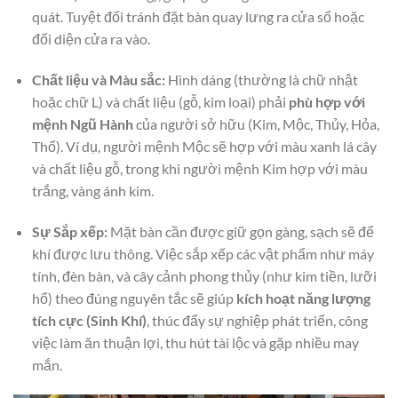
quát. Tuyệt đối tránh đặt bàn quay lưng ra cửa sổ hoặc
đối diện cửa ra vào.
Chất liệu và Màu sắc:
Hình dáng (thường là chữ nhật
hoặc chữ L) và chất liệu (gỗ, kim loại) phải
phù hợp với
mệnh Ngũ Hành
của người sở hữu (Kim, Mộc, Thủy, Hỏa,
Thổ). Ví dụ, người mệnh Mộc sẽ hợp với màu xanh lá cây
và chất liệu gỗ, trong khi người mệnh Kim hợp với màu
trắng, vàng ánh kim.
Sự Sắp xếp:
Mặt bàn cần được giữ gọn gàng, sạch sẽ để
khí được lưu thông. Việc sắp xếp các vật phẩm như máy
tính, đèn bàn, và cây cảnh phong thủy (như kim tiền, lưỡi
hổ) theo đúng nguyên tắc sẽ giúp
kích hoạt năng lượng
tích cực (Sinh Khí)
, thúc đẩy sự nghiệp phát triển, công
việc làm ăn thuận lợi, thu hút tài lộc và gặp nhiều may
mắn.