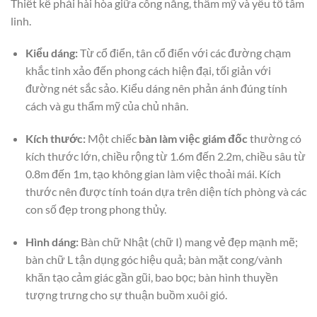
Thiết kế phải hài hòa giữa công năng, thẩm mỹ và yếu tố tâm
linh.
Kiểu dáng:
Từ cổ điển, tân cổ điển với các đường chạm
khắc tinh xảo đến phong cách hiện đại, tối giản với
đường nét sắc sảo. Kiểu dáng nên phản ánh đúng tính
cách và gu thẩm mỹ của chủ nhân.
Kích thước:
Một chiếc
bàn làm việc giám đốc
thường có
kích thước lớn, chiều rộng từ 1.6m đến 2.2m, chiều sâu từ
0.8m đến 1m, tạo không gian làm việc thoải mái. Kích
thước nên được tính toán dựa trên diện tích phòng và các
con số đẹp trong phong thủy.
Hình dáng:
Bàn chữ Nhật (chữ I) mang vẻ đẹp mạnh mẽ;
bàn chữ L tận dụng góc hiệu quả; bàn mặt cong/vành
khăn tạo cảm giác gần gũi, bao bọc; bàn hình thuyền
tượng trưng cho sự thuận buồm xuôi gió.