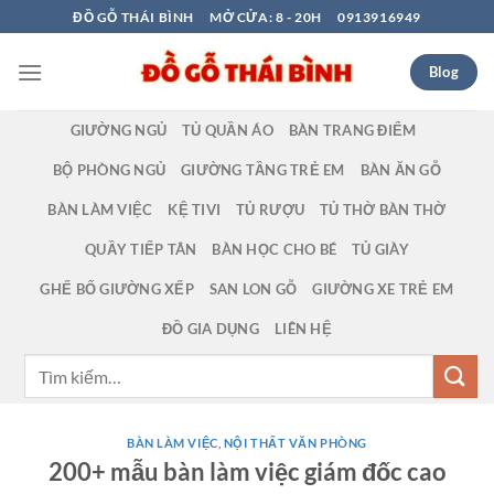
Bỏ
ĐỒ GỖ THÁI BÌNH
MỞ CỬA: 8 - 20H
0913916949
qua
nội
Blog
dung
GIƯỜNG NGỦ
TỦ QUẦN ÁO
BÀN TRANG ĐIỂM
BỘ PHÒNG NGỦ
GIƯỜNG TẦNG TRẺ EM
BÀN ĂN GỖ
BÀN LÀM VIỆC
KỆ TIVI
TỦ RƯỢU
TỦ THỜ BÀN THỜ
QUẦY TIẾP TÂN
BÀN HỌC CHO BÉ
TỦ GIÀY
GHẾ BỐ GIƯỜNG XẾP
SAN LON GỖ
GIƯỜNG XE TRẺ EM
ĐỒ GIA DỤNG
LIÊN HỆ
Tìm
kiếm:
BÀN LÀM VIỆC
,
NỘI THẤT VĂN PHÒNG
200+ mẫu bàn làm việc giám đốc cao