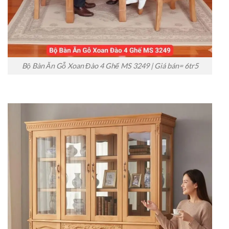
Bộ Bàn Ăn Gỗ Xoan Đào 4 Ghế MS 3249 | Giá bán= 6tr5