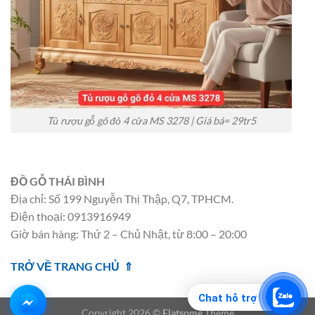
Tủ rượu gỗ gõ đỏ 4 cửa MS 3278 | Giá bá= 29tr5
ĐỒ GỖ THÁI BÌNH
Địa chỉ: Số 199 Nguyễn Thị Thập, Q7, TPHCM.
Điện thoại: 0913916949
Giờ bán hàng: Thứ 2 – Chủ Nhật, từ 8:00 – 20:00
TRỞ VỀ TRANG CHỦ ⇑
Chat hỗ trợ
Copyright 2026 ©
Flatsome Theme