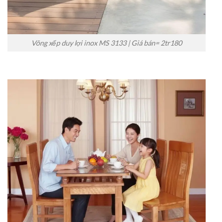
Võng xếp duy lợi inox MS 3133 | Giá bán= 2tr180