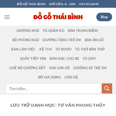
Bỏ
ĐỒ GỖ THÁI BÌNH
MỞ CỬA: 8 - 20H
0913916949
qua
nội
Blog
dung
GIƯỜNG NGỦ
TỦ QUẦN ÁO
BÀN TRANG ĐIỂM
BỘ PHÒNG NGỦ
GIƯỜNG TẦNG TRẺ EM
BÀN ĂN GỖ
BÀN LÀM VIỆC
KỆ TIVI
TỦ RƯỢU
TỦ THỜ BÀN THỜ
QUẦY TIẾP TÂN
BÀN HỌC CHO BÉ
TỦ GIÀY
GHẾ BỐ GIƯỜNG XẾP
SAN LON GỖ
GIƯỜNG XE TRẺ EM
ĐỒ GIA DỤNG
LIÊN HỆ
Tìm
kiếm:
LƯU TRỮ DANH MỤC:
TƯ VẤN PHONG THỦY