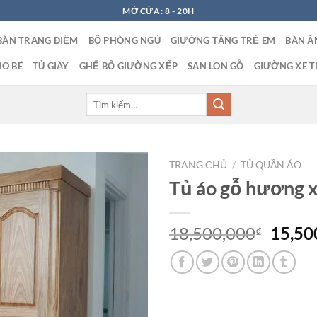
MỞ CỬA: 8 - 20H
BÀN TRANG ĐIỂM
BỘ PHÒNG NGỦ
GIƯỜNG TẦNG TRẺ EM
BÀN Ă
O BÉ
TỦ GIÀY
GHẾ BỐ GIƯỜNG XẾP
SAN LON GỖ
GIƯỜNG XE T
Tìm
kiếm:
TRANG CHỦ
/
TỦ QUẦN ÁO
Tủ áo gỗ hương 
Giá
18,500,000
15,50
₫
gốc
là:
18,50