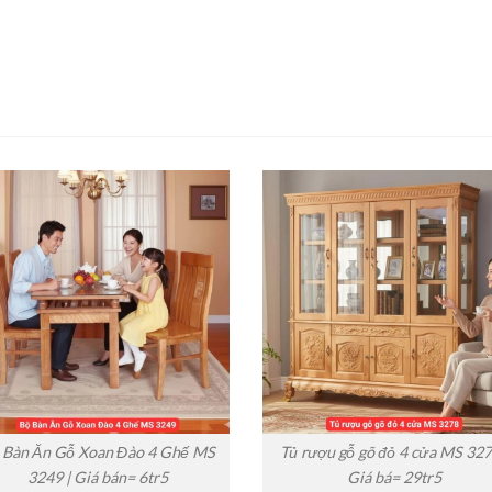
 Bàn Ăn Gỗ Xoan Đào 4 Ghế MS
Tủ rượu gỗ gõ đỏ 4 cửa MS 327
3249 | Giá bán= 6tr5
Giá bá= 29tr5