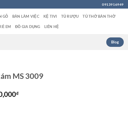
0913916949
N GỖ
BÀN LÀM VIỆC
KỆ TIVI
TỦ RƯỢU
TỦ THỜ BÀN THỜ
RẺ EM
ĐỒ GIA DỤNG
LIÊN HỆ
Blog
xám MS 3009
Giá
0,000
₫
hiện
tại
0,000₫.
là:
15,500,000₫.