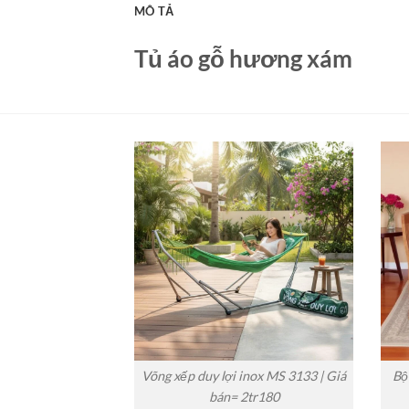
MÔ TẢ
Tủ áo gỗ hương xám
Võng xếp duy lợi inox MS 3133 | Giá
Bộ
bán= 2tr180