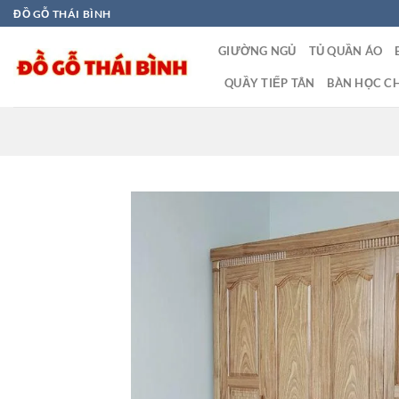
Bỏ
ĐỒ GỖ THÁI BÌNH
qua
GIƯỜNG NGỦ
TỦ QUẦN ÁO
nội
dung
QUẦY TIẾP TÂN
BÀN HỌC CH