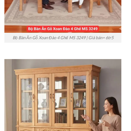
Bộ Bàn Ăn Gỗ Xoan Đào 4 Ghế MS 3249 | Giá bán= 6tr5