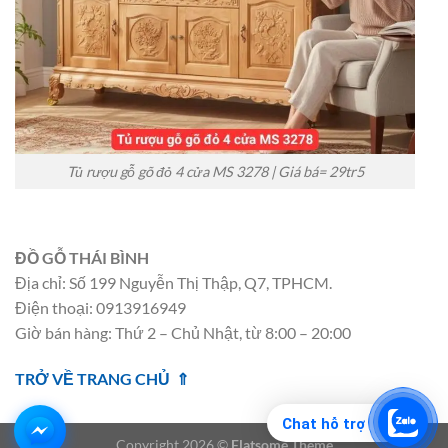
Tủ rượu gỗ gõ đỏ 4 cửa MS 3278 | Giá bá= 29tr5
ĐỒ GỖ THÁI BÌNH
Địa chỉ: Số 199 Nguyễn Thị Thập, Q7, TPHCM.
Điện thoại: 0913916949
Giờ bán hàng: Thứ 2 – Chủ Nhật, từ 8:00 – 20:00
TRỞ VỀ TRANG CHỦ ⇑
Chat hỗ trợ
Copyright 2026 ©
Flatsome Theme