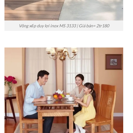
Võng xếp duy lợi inox MS 3133 | Giá bán= 2tr180