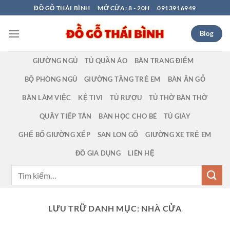
Bỏ
ĐỒ GỖ THÁI BÌNH
MỞ CỬA: 8 - 20H
0913916949
qua
nội
Blog
dung
GIƯỜNG NGỦ
TỦ QUẦN ÁO
BÀN TRANG ĐIỂM
BỘ PHÒNG NGỦ
GIƯỜNG TẦNG TRẺ EM
BÀN ĂN GỖ
BÀN LÀM VIỆC
KỆ TIVI
TỦ RƯỢU
TỦ THỜ BÀN THỜ
QUẦY TIẾP TÂN
BÀN HỌC CHO BÉ
TỦ GIÀY
GHẾ BỐ GIƯỜNG XẾP
SAN LON GỖ
GIƯỜNG XE TRẺ EM
ĐỒ GIA DỤNG
LIÊN HỆ
Tìm
kiếm:
LƯU TRỮ DANH MỤC:
NHÀ CỬA