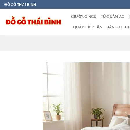
Bỏ
ĐỒ GỖ THÁI BÌNH
qua
GIƯỜNG NGỦ
TỦ QUẦN ÁO
nội
dung
QUẦY TIẾP TÂN
BÀN HỌC CH