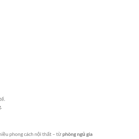
tế.
.
hiều phong cách nội thất – từ
phòng ngủ gia