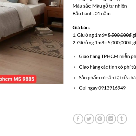
Màu sắc: Màu gỗ tự nhiên
Bảo hành: 01 năm
Giá bán:
1. Giường 1m6=
5,500,000đ
g
2. Giường 1m8=
5,000,000đ
g
Giao hàng TPHCM miễn ph
Giao hàng các tỉnh có phí tù
Sản phẩm có sẵn tại cửa hà
Gọi ngay 0913916949