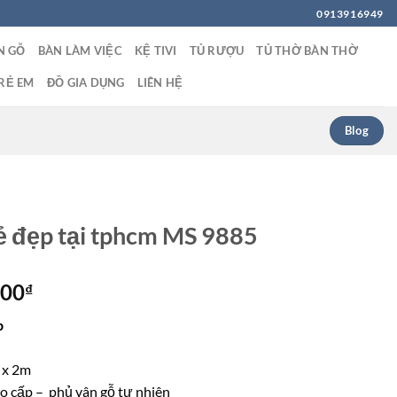
0913916949
N GỖ
BÀN LÀM VIỆC
KỆ TIVI
TỦ RƯỢU
TỦ THỜ BÀN THỜ
RẺ EM
ĐỒ GIA DỤNG
LIÊN HỆ
Blog
ẻ đẹp tại tphcm MS 9885
Giá
000
₫
hiện
p
tại
00₫.
là:
 x 2m
4,500,000₫.
ao cấp – phủ vân gỗ tự nhiên