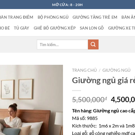
MỞ CỬA: 8 - 20H
BÀN TRANG ĐIỂM
BỘ PHÒNG NGỦ
GIƯỜNG TẦNG TRẺ EM
BÀN Ă
O BÉ
TỦ GIÀY
GHẾ BỐ GIƯỜNG XẾP
SAN LON GỖ
GIƯỜNG XE T
Tìm
kiếm:
TRANG CHỦ
/
GIƯỜNG NGỦ
Giường ngủ giá r
Giá
5,500,000
4,500,
₫
gốc
Tên hàng: Giường ngủ cao cấ
là:
Mã số: 9885
5,500,0
Kích thước: 1m6 x 2m và 1m8
Loại gỗ: gỗ công nghiệp mdf c