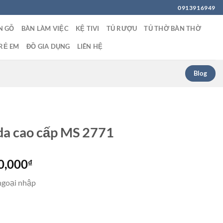
0913916949
N GỖ
BÀN LÀM VIỆC
KỆ TIVI
TỦ RƯỢU
TỦ THỜ BÀN THỜ
RẺ EM
ĐỒ GIA DỤNG
LIÊN HỆ
Blog
da cao cấp MS 2771
Giá
0,000
₫
hiện
ngoại nhập
tại
0,000₫.
là:
15,500,000₫.