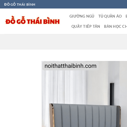
Bỏ
ĐỒ GỖ THÁI BÌNH
qua
GIƯỜNG NGỦ
TỦ QUẦN ÁO
nội
dung
QUẦY TIẾP TÂN
BÀN HỌC CH