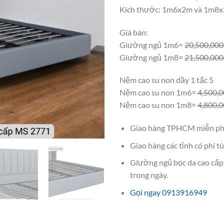
Kích thước: 1m6x2m và 1m8
Giá bán:
Giường ngủ 1m6=
20,500,00
Giường ngủ 1m8=
21,500,00
Nệm cao su non dầy 1 tấc 5
Nệm cao su non 1m6=
4,500,
Nệm cao su non 1m8=
4,800,
Giao hàng TPHCM miễn ph
Giao hàng các tỉnh có phí tù
Giường ngủ bọc da cao cấp 
trong ngày.
Gọi ngay 0913916949