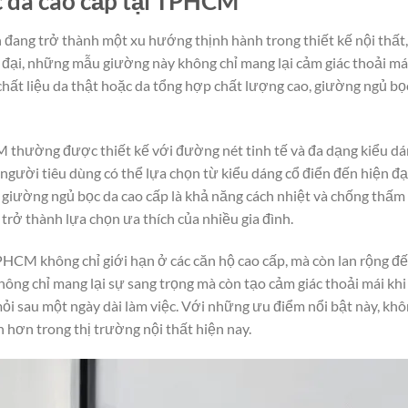
c da cao cấp tại TPHCM
ang trở thành một xu hướng thịnh hành trong thiết kế nội thất, 
ện đại, những mẫu giường này không chỉ mang lại cảm giác thoải m
hất liệu da thật hoặc da tổng hợp chất lượng cao, giường ngủ bọ
 thường được thiết kế với đường nét tinh tế và đa dạng kiểu dán
gười tiêu dùng có thể lựa chọn từ kiểu dáng cổ điển đến hiện đại
 giường ngủ bọc da cao cấp là khả năng cách nhiệt và chống thấm
 trở thành lựa chọn ưa thích của nhiều gia đình.
CM không chỉ giới hạn ở các căn hộ cao cấp, mà còn lan rộng đến
ng chỉ mang lại sự sang trọng mà còn tạo cảm giác thoải mái khi n
 sau một ngày dài làm việc. Với những ưu điểm nổi bật này, khô
hơn trong thị trường nội thất hiện nay.