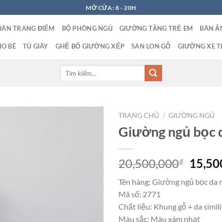
MỞ CỬA: 8 - 20H
BÀN TRANG ĐIỂM
BỘ PHÒNG NGỦ
GIƯỜNG TẦNG TRẺ EM
BÀN Ă
O BÉ
TỦ GIÀY
GHẾ BỐ GIƯỜNG XẾP
SAN LON GỖ
GIƯỜNG XE T
Tìm
kiếm:
TRANG CHỦ
/
GIƯỜNG NGỦ
Giường ngủ bọc 
Giá
20,500,000
15,50
₫
gốc
Tên hàng: Giường ngủ bọc da 
là:
Mã số: 2771
20,50
Chất liệu: Khung gỗ + da simili
Màu sắc: Màu xám nhạt