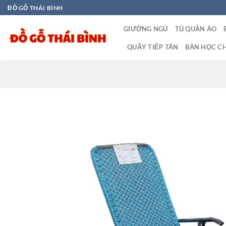
Bỏ
ĐỒ GỖ THÁI BÌNH
qua
GIƯỜNG NGỦ
TỦ QUẦN ÁO
nội
dung
QUẦY TIẾP TÂN
BÀN HỌC CH