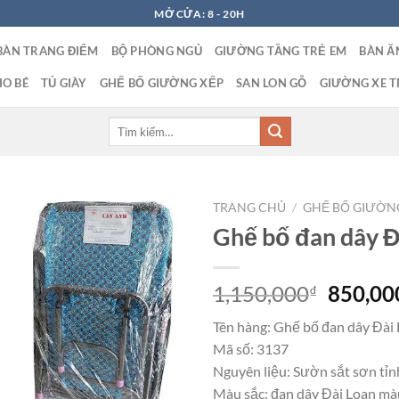
MỞ CỬA: 8 - 20H
BÀN TRANG ĐIỂM
BỘ PHÒNG NGỦ
GIƯỜNG TẦNG TRẺ EM
BÀN Ă
O BÉ
TỦ GIÀY
GHẾ BỐ GIƯỜNG XẾP
SAN LON GỖ
GIƯỜNG XE T
Tìm
kiếm:
TRANG CHỦ
/
GHẾ BỐ GIƯỜN
Ghế bố đan dây 
Giá
1,150,000
850,00
₫
gốc
Tên hàng: Ghế bố đan dây Đài 
là:
Mã số: 3137
1,150,0
Nguyên liệu: Sườn sắt sơn tỉn
Màu sắc: đan dây Đài Loan mà