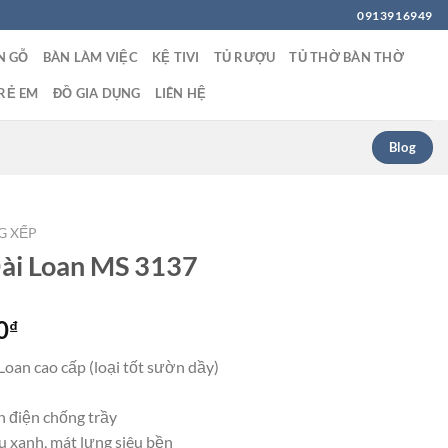
0913916949
N GỖ
BÀN LÀM VIỆC
KỆ TIVI
TỦ RƯỢU
TỦ THỜ BÀN THỜ
RẺ EM
ĐỒ GIA DỤNG
LIÊN HỆ
Blog
G XẾP
Đài Loan MS 3137
Giá
0
₫
hiện
Loan cao cấp (loại tốt sườn dầy)
tại
00₫.
là:
h điện chống trầy
850,000₫.
u xanh, mát lưng siêu bền