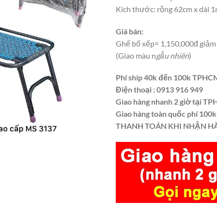
Kích thước: rộng 62cm x dài 
Giá bán:
Ghế bố xếp= 1,150,000đ giảm
(Giao màu n
gẫu nhiên
)
Phí ship 40k đến 100k TPHC
Điện thoại : 0913 916 949
Giao hàng nhanh 2 giờ tại T
Giao hàng toàn quốc phí 100
THANH TOÁN KHI NHẬN H