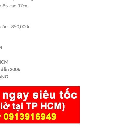
1m8 x cao 37cm
 còn= 850,000đ
M
PHCM
k đến 200k
ÀNG.