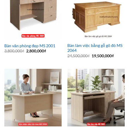
Bàn làm việc bằng gỗ gõ đỏ MS
Bàn văn phòng đẹp MS 2001
2064
Giá
Giá
3,800,000
₫
2,800,000
₫
gốc
hiện
Giá
Giá
24,500,000
₫
19,500,000
₫
là:
tại
gốc
hiện
3,800,000₫.
là:
là:
tại
2,800,000₫.
24,500,000₫.
là:
19,500,0