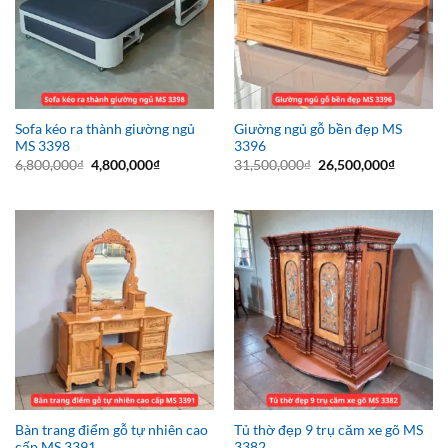
Sofa kéo ra thành giường ngủ
Giường ngủ gỗ bền đẹp MS
MS 3398
3396
Giá
Giá
Giá
Giá
6,800,000
₫
4,800,000
₫
31,500,000
₫
26,500,000
₫
gốc
hiện
gốc
hiện
là:
tại
là:
tại
6,800,000₫.
là:
31,500,000₫.
là:
4,800,000₫.
26,500,0
Bàn trang điểm gỗ tự nhiên cao
Tủ thờ đẹp 9 trụ căm xe gõ MS
cấp MS 3391
3382