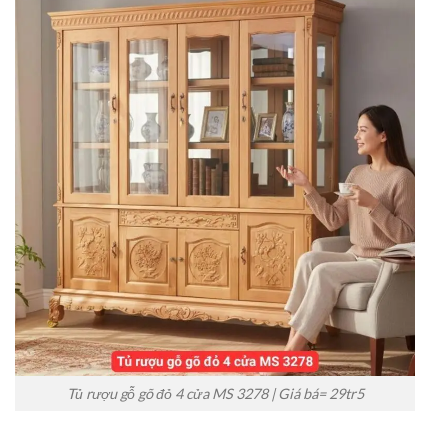
Tủ rượu gỗ gõ đỏ 4 cửa MS 3278 | Giá bá= 29tr5