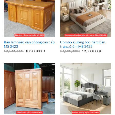
Bàn làm việc văn phòng cao cấp
Combo giường bọc nệm bàn
MS 3423
trang điểm MS 3422
Giá
Giá
Giá
Giá
12,500,000
₫
10,500,000
₫
24,500,000
₫
19,500,000
₫
gốc
hiện
gốc
hiện
là:
tại
là:
tại
12,500,000₫.
là:
24,500,000₫.
là:
10,500,000₫.
19,500,0