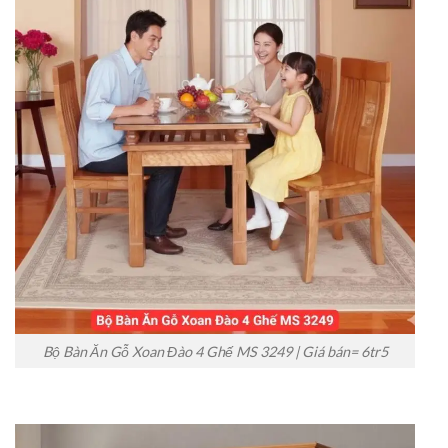
Bộ Bàn Ăn Gỗ Xoan Đào 4 Ghế MS 3249 | Giá bán= 6tr5