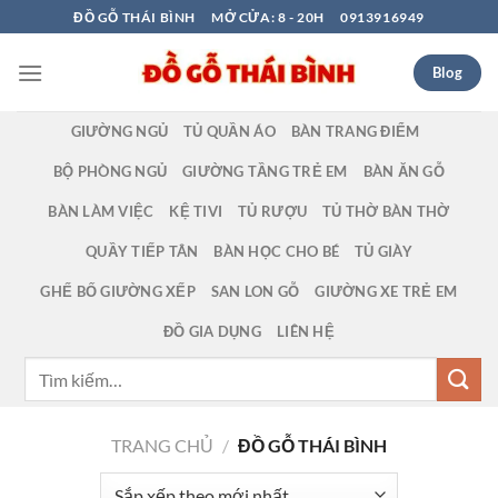
Bỏ
ĐỒ GỖ THÁI BÌNH
MỞ CỬA: 8 - 20H
0913916949
qua
nội
Blog
dung
GIƯỜNG NGỦ
TỦ QUẦN ÁO
BÀN TRANG ĐIỂM
BỘ PHÒNG NGỦ
GIƯỜNG TẦNG TRẺ EM
BÀN ĂN GỖ
BÀN LÀM VIỆC
KỆ TIVI
TỦ RƯỢU
TỦ THỜ BÀN THỜ
QUẦY TIẾP TÂN
BÀN HỌC CHO BÉ
TỦ GIÀY
GHẾ BỐ GIƯỜNG XẾP
SAN LON GỖ
GIƯỜNG XE TRẺ EM
ĐỒ GIA DỤNG
LIÊN HỆ
Tìm
kiếm:
TRANG CHỦ
/
ĐỒ GỖ THÁI BÌNH