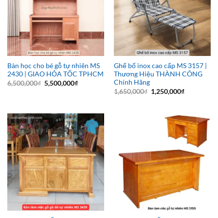
Bàn học cho bé gỗ tự nhiên MS
Ghế bố inox cao cấp MS 3157 |
2430 | GIAO HỎA TỐC TPHCM
Thương Hiệu THÀNH CÔNG
Chính Hãng
Giá
Giá
6,500,000
₫
5,500,000
₫
gốc
hiện
Giá
Giá
1,650,000
₫
1,250,000
₫
là:
tại
gốc
hiện
6,500,000₫.
là:
là:
tại
5,500,000₫.
1,650,000₫.
là:
1,250,000₫