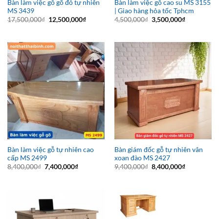
Bàn làm việc gỗ gõ đỏ tự nhiên
Bàn làm việc gỗ cao su MS 3155
MS 3439
| Giao hàng hỏa tốc Tphcm
Giá
Giá
Giá
Giá
17,500,000
₫
12,500,000
₫
4,500,000
₫
3,500,000
₫
gốc
hiện
gốc
hiện
là:
tại
là:
tại
17,500,000₫.
là:
4,500,000₫.
là:
12,500,000₫.
3,500,000₫
Bàn làm việc gỗ tự nhiên cao
Bàn giám đốc gỗ tự nhiên vân
cấp MS 2499
xoan đào MS 2427
Giá
Giá
Giá
Giá
8,400,000
₫
7,400,000
₫
9,400,000
₫
8,400,000
₫
gốc
hiện
gốc
hiện
là:
tại
là:
tại
8,400,000₫.
là:
9,400,000₫.
là:
7,400,000₫.
8,400,000₫