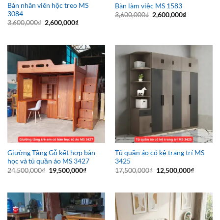
Bàn nhân viên hộc treo MS
Bàn làm việc MS 1583
3084
Giá
Giá
3,600,000
₫
2,600,000
₫
gốc
hiện
Giá
Giá
3,600,000
₫
2,600,000
₫
là:
tại
gốc
hiện
3,600,000₫.
là:
là:
tại
2,600,000₫
3,600,000₫.
là:
2,600,000₫.
Giường Tầng Gỗ kết hợp bàn
Tủ quần áo có kệ trang trí MS
học và tủ quần áo MS 3427
3425
Giá
Giá
Giá
Giá
24,500,000
₫
19,500,000
₫
17,500,000
₫
12,500,000
₫
gốc
hiện
gốc
hiện
là:
tại
là:
tại
24,500,000₫.
là:
17,500,000₫.
là:
19,500,000₫.
12,500,0