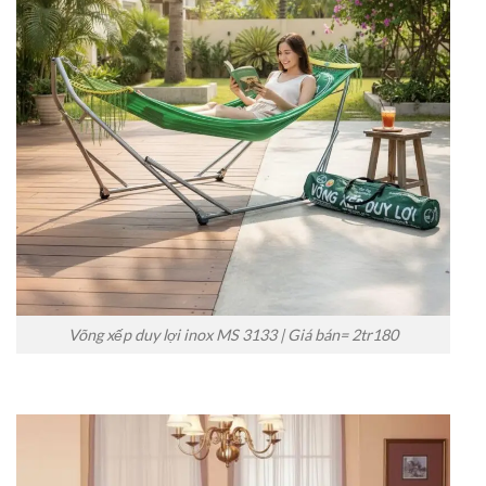
Võng xếp duy lợi inox MS 3133 | Giá bán= 2tr180