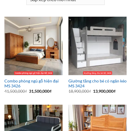
Combo phòng ngủ gỗ hiện đại
Giường tầng cho bé có ngăn kéo
MS 3426
MS 3424
Giá
Giá
Giá
Giá
41,500,000
₫
31,500,000
₫
18,900,000
₫
13,900,000
₫
gốc
hiện
gốc
hiện
là:
tại
là:
tại
41,500,000₫.
là:
18,900,000₫.
là:
31,500,000₫.
13,900,0