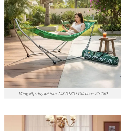
Võng xếp duy lợi inox MS 3133 | Giá bán= 2tr180