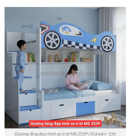
Giường tầng đẹp hình xe ô tô MS 2539 | Giá bán= 15tr