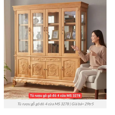
Tủ rượu gỗ gõ đỏ 4 cửa MS 3278 | Giá bá= 29tr5