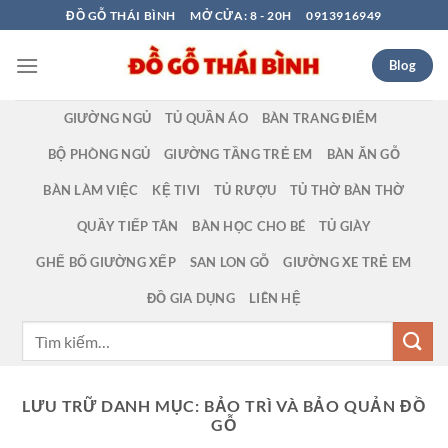
Bỏ
ĐỒ GỖ THÁI BÌNH
MỞ CỬA: 8 - 20H
0913916949
qua
nội
Blog
dung
GIƯỜNG NGỦ
TỦ QUẦN ÁO
BÀN TRANG ĐIỂM
BỘ PHÒNG NGỦ
GIƯỜNG TẦNG TRẺ EM
BÀN ĂN GỖ
BÀN LÀM VIỆC
KỆ TIVI
TỦ RƯỢU
TỦ THỜ BÀN THỜ
QUẦY TIẾP TÂN
BÀN HỌC CHO BÉ
TỦ GIÀY
GHẾ BỐ GIƯỜNG XẾP
SAN LON GỖ
GIƯỜNG XE TRẺ EM
ĐỒ GIA DỤNG
LIÊN HỆ
Tìm
kiếm:
LƯU TRỮ DANH MỤC:
BẢO TRÌ VÀ BẢO QUẢN ĐỒ
GỖ