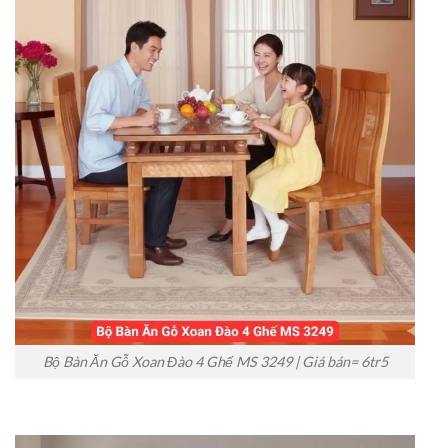
Bộ Bàn Ăn Gỗ Xoan Đào 4 Ghế MS 3249 | Giá bán= 6tr5