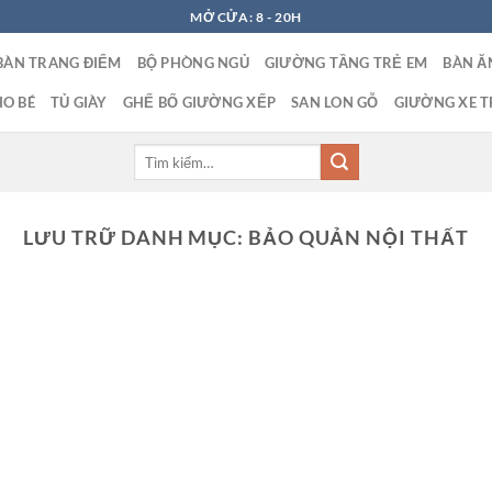
MỞ CỬA: 8 - 20H
BÀN TRANG ĐIỂM
BỘ PHÒNG NGỦ
GIƯỜNG TẦNG TRẺ EM
BÀN Ă
O BÉ
TỦ GIÀY
GHẾ BỐ GIƯỜNG XẾP
SAN LON GỖ
GIƯỜNG XE T
Tìm
kiếm:
LƯU TRỮ DANH MỤC:
BẢO QUẢN NỘI THẤT