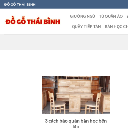
Bỏ
ĐỒ GỖ THÁI BÌNH
qua
GIƯỜNG NGỦ
TỦ QUẦN ÁO
nội
dung
QUẦY TIẾP TÂN
BÀN HỌC CH
3 cách bảo quản bàn học bền
lâu