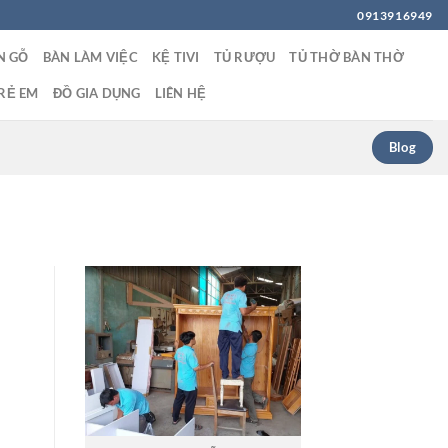
0913916949
N GỖ
BÀN LÀM VIỆC
KỆ TIVI
TỦ RƯỢU
TỦ THỜ BÀN THỜ
RẺ EM
ĐỒ GIA DỤNG
LIÊN HỆ
Blog