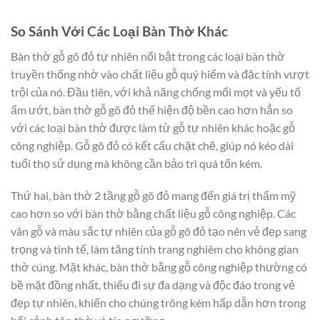
So Sánh Với Các Loại Bàn Thờ Khác
Bàn thờ gỗ gõ đỏ tự nhiên nổi bật trong các loại bàn thờ
truyền thống nhờ vào chất liệu gỗ quý hiếm và đặc tính vượt
trội của nó. Đầu tiên, với khả năng chống mối mọt và yếu tố
ẩm ướt, bàn thờ gỗ gõ đỏ thể hiện độ bền cao hơn hẳn so
với các loại bàn thờ được làm từ gỗ tự nhiên khác hoặc gỗ
công nghiệp. Gỗ gõ đỏ có kết cấu chặt chẽ, giúp nó kéo dài
tuổi thọ sử dụng mà không cần bảo trì quá tốn kém.
Thứ hai, bàn thờ 2 tầng gỗ gõ đỏ mang đến giá trị thẩm mỹ
cao hơn so với bàn thờ bằng chất liệu gỗ công nghiệp. Các
vân gỗ và màu sắc tự nhiên của gỗ gõ đỏ tạo nên vẻ đẹp sang
trọng và tinh tế, làm tăng tính trang nghiêm cho không gian
thờ cúng. Mặt khác, bàn thờ bằng gỗ công nghiệp thường có
bề mặt đồng nhất, thiếu đi sự đa dạng và độc đáo trong vẻ
đẹp tự nhiên, khiến cho chúng trông kém hấp dẫn hơn trong