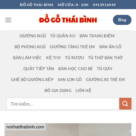
Bỏ
ĐỒ GỖ THÁI BÌNH
MỞ CỬA: 8 - 20H
0913916949
qua
nội
Blog
dung
GIƯỜNG NGỦ
TỦ QUẦN ÁO
BÀN TRANG ĐIỂM
BỘ PHÒNG NGỦ
GIƯỜNG TẦNG TRẺ EM
BÀN ĂN GỖ
BÀN LÀM VIỆC
KỆ TIVI
TỦ RƯỢU
TỦ THỜ BÀN THỜ
QUẦY TIẾP TÂN
BÀN HỌC CHO BÉ
TỦ GIÀY
GHẾ BỐ GIƯỜNG XẾP
SAN LON GỖ
GIƯỜNG XE TRẺ EM
ĐỒ GIA DỤNG
LIÊN HỆ
Tìm
kiếm: