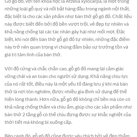
Gỗ gõ đỏ, với tên khoa học là Afzelia xylocarpa, là một trong
những loại gỗ quý và nổi bật hàng đầu trong ngành nội thất,
đặc biệt là cho các sản phẩm như bàn thờ gỗ gõ đỏ. Chất liệu
này được biết đến bởi độ bền vượt trội, vẻ đẹp tự nhiên và
khả năng chống lại các tác nhân gây hại như mối mọt. Đặc
biệt, khi nói đến bàn thờ gỗ gõ đỏ tự nhiên, những đặc điểm
này trở nên quan trọng vì chúng đảm bảo sự trường tồn và
giá trị tâm linh của bàn thờ.
Với độ cứng và chắc chắn cao, gỗ gõ đỏ mang lại cảm giác
vững chãi và an toàn cho người sử dụng. Khả năng chịu lực
của nó rất tốt, điều này là một yếu tố đáng lưu ý khi mà bàn
thờ là nơi tôn nghiêm, được nhiều gia đình sử dụng để thể
hiện lòng thành. Hơn nữa, gỗ gõ đỏ không chỉ bền mà còn có
khả năng chống thấm và chịu ẩm, giúp cho các sản phẩm như
bàn thờ 2 tầng gỗ có thể chịu đựng được sự khắc nghiệt của
thời tiết mà không bị xuống cấp.
Bên cạnh đó, gỗ gõ đỏ cũng được yêu thích bởi vẻ đẹp thẩm