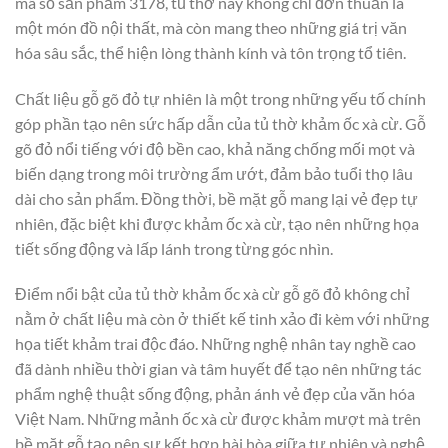
mã số sản phẩm 3178, tủ thờ này không chỉ đơn thuần là
một món đồ nội thất, mà còn mang theo những giá trị văn
hóa sâu sắc, thể hiện lòng thành kính và tôn trọng tổ tiên.
Chất liệu gỗ gõ đỏ tự nhiên là một trong những yếu tố chính
góp phần tạo nên sức hấp dẫn của tủ thờ khảm ốc xà cừ. Gỗ
gõ đỏ nổi tiếng với độ bền cao, khả năng chống mối mọt và
biến dạng trong môi trường ẩm ướt, đảm bảo tuổi thọ lâu
dài cho sản phẩm. Đồng thời, bề mặt gỗ mang lại vẻ đẹp tự
nhiên, đặc biệt khi được khảm ốc xà cừ, tạo nên những họa
tiết sống động và lấp lánh trong từng góc nhìn.
Điểm nổi bật của tủ thờ khảm ốc xà cừ gỗ gõ đỏ không chỉ
nằm ở chất liệu mà còn ở thiết kế tinh xảo đi kèm với những
họa tiết khảm trai độc đáo. Những nghệ nhân tay nghề cao
đã dành nhiều thời gian và tâm huyết để tạo nên những tác
phẩm nghệ thuật sống động, phản ánh vẻ đẹp của văn hóa
Việt Nam. Những mảnh ốc xà cừ được khảm mượt mà trên
bề mặt gỗ tạo nên sự kết hợp hài hòa giữa tự nhiên và nghệ