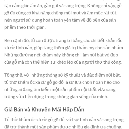
tạo cảm giác ấm áp, gần gũi và sang trọng. Không chỉ vậy, gỗ
gõ đỏ cũng có khả năng chống mối mọt và ẩm mốc rất tốt,
nên người sử dụng hoàn toàn yên tâm về độ bền của sản
phẩm theo thời gian.
Bên cạnh đó, tủ còn được trang trí bằng các chi tiết khảm ốc
xà cừ tinh xảo, giúp tăng thêm giá trị thẩm mỹ cho sản phẩm.
Những đường nét khảm này không chỉ làm nổi bật vẻ đẹp
của gỗ mà còn thể hiện sự khéo léo của người thợ thủ công.
Tổng thể, với những thông số kỹ thuật và đặc điểm nổi bật,
tủ thờ khảm ốc xà cừ gỗ gõ đỏ là sự lựa chọn hoàn hảo cho
những ai đang tìm kiếm một sản phẩm nội thất vừa sang
trọng vừa tiện dụng trong không gian sống của mình.
Giá Bán và Khuyến Mãi Hấp Dẫn
Tủ thờ khảm ốc xà cừ gỗ gõ đỏ, với sự tinh xảo và sang trọng,
đã trở thành một sản phẩm được nhiều gia đình ưa chuộng.