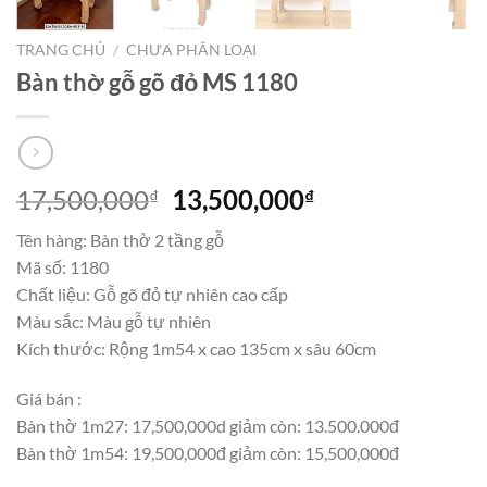
TRANG CHỦ
/
CHƯA PHÂN LOẠI
Bàn thờ gỗ gõ đỏ MS 1180
Giá
Giá
17,500,000
13,500,000
₫
₫
gốc
hiện
Tên hàng: Bàn thờ 2 tầng gỗ
là:
tại
Mã số: 1180
17,500,000₫.
là:
Chất liệu: Gỗ gõ đỏ tự nhiên cao cấp
13,500,000₫.
Màu sắc: Màu gỗ tự nhiên
Kích thước: Rộng 1m54 x cao 135cm x sâu 60cm
Giá bán :
Bàn thờ 1m27: 17,500,000d giảm còn: 13.500.000đ
Bàn thờ 1m54: 19,500,000đ giảm còn: 15,500,000đ