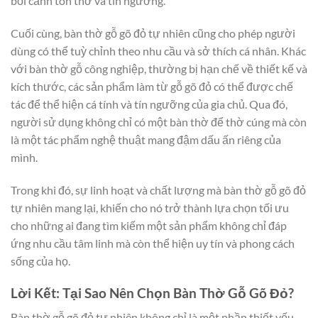
bối cảnh tôn thờ và tín ngưỡng.
Cuối cùng, bàn thờ gỗ gõ đỏ tự nhiên cũng cho phép người
dùng có thể tuỳ chỉnh theo nhu cầu và sở thích cá nhân. Khác
với bàn thờ gỗ công nghiệp, thường bị hạn chế về thiết kế và
kích thước, các sản phẩm làm từ gỗ gõ đỏ có thể được chế
tác để thể hiện cá tính và tín ngưỡng của gia chủ. Qua đó,
người sử dụng không chỉ có một bàn thờ để thờ cúng mà còn
là một tác phẩm nghệ thuật mang đậm dấu ấn riêng của
mình.
Trong khi đó, sự linh hoạt và chất lượng mà bàn thờ gỗ gõ đỏ
tự nhiên mang lại, khiến cho nó trở thành lựa chọn tối ưu
cho những ai đang tìm kiếm một sản phẩm không chỉ đáp
ứng nhu cầu tâm linh mà còn thể hiện uy tín và phong cách
sống của họ.
Lời Kết: Tại Sao Nên Chọn Bàn Thờ Gỗ Gõ Đỏ?
Bàn thờ gỗ gõ đỏ tự nhiên không chỉ là một phần thiết yếu