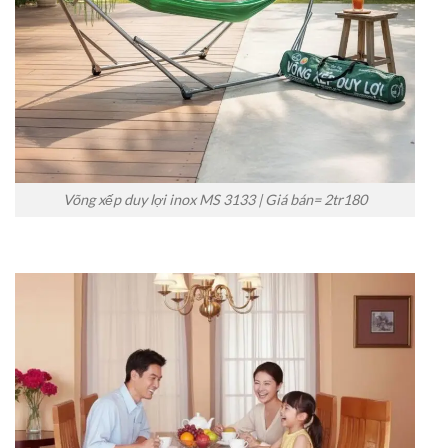
Võng xếp duy lợi inox MS 3133 | Giá bán= 2tr180