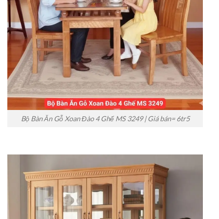
Bộ Bàn Ăn Gỗ Xoan Đào 4 Ghế MS 3249 | Giá bán= 6tr5