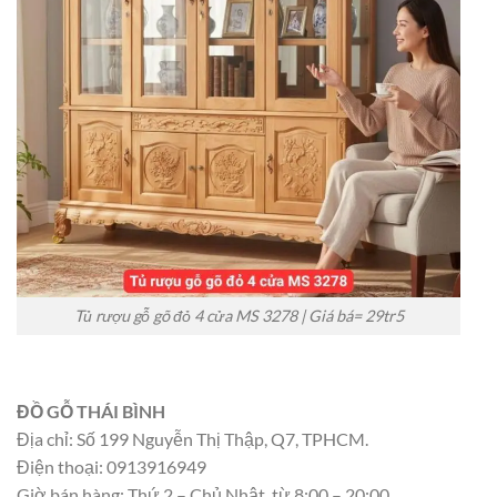
Tủ rượu gỗ gõ đỏ 4 cửa MS 3278 | Giá bá= 29tr5
ĐỒ GỖ THÁI BÌNH
Địa chỉ: Số 199 Nguyễn Thị Thập, Q7, TPHCM.
Điện thoại: 0913916949
Giờ bán hàng: Thứ 2 – Chủ Nhật, từ 8:00 – 20:00