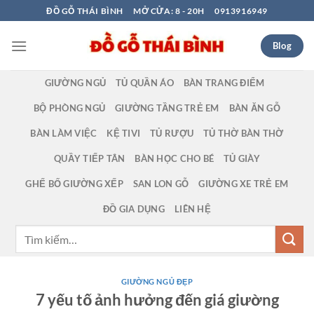
Bỏ
ĐỒ GỖ THÁI BÌNH
MỞ CỬA: 8 - 20H
0913916949
qua
nội
Blog
dung
GIƯỜNG NGỦ
TỦ QUẦN ÁO
BÀN TRANG ĐIỂM
BỘ PHÒNG NGỦ
GIƯỜNG TẦNG TRẺ EM
BÀN ĂN GỖ
BÀN LÀM VIỆC
KỆ TIVI
TỦ RƯỢU
TỦ THỜ BÀN THỜ
QUẦY TIẾP TÂN
BÀN HỌC CHO BÉ
TỦ GIÀY
GHẾ BỐ GIƯỜNG XẾP
SAN LON GỖ
GIƯỜNG XE TRẺ EM
ĐỒ GIA DỤNG
LIÊN HỆ
Tìm
kiếm:
GIƯỜNG NGỦ ĐẸP
7 yếu tố ảnh hưởng đến giá giường